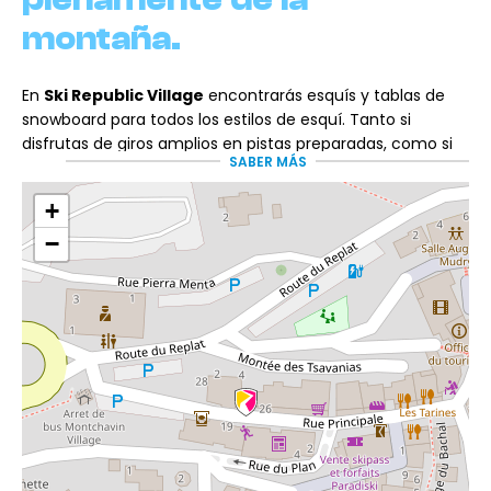
montaña.
En
Ski Republic Village
encontrarás esquís y tablas de
snowboard para todos los estilos de esquí. Tanto si
disfrutas de giros amplios en pistas preparadas, como si
SABER MÁS
practicas snowboard, esquías tranquilamente o exploras
los mejores lugares para esquiar en nieve polvo, nuestro
+
equipo te ayudará a elegir el equipo que mejor se adapte
a tu nivel y preferencias.
−
Todo el equipo recibe
mantenimiento y revisiones
periódicas
para garantizar comodidad, seguridad y
disfrute en la nieve. Además, las botas se secan y
desinfectan después de cada alquiler para asegurar unas
condiciones óptimas para esquiar durante toda su
estancia.
Un equipo apasionado que