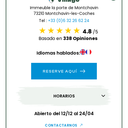
6
7
8
9
10
11
12
Immeuble la porte de Montchavin
73210 Montchavin-les-Coches
13
14
15
16
17
18
19
Tel :
+33 (0)6 32 26 62 24
4.8
/5
20
21
22
23
24
25
26
Basado en
338 Opiniones
27
28
29
30
31
Idiomas hablados:
1
2
RESERVE AQUÍ
3
4
5
6
7
8
9
10
11
12
13
14
15
16
HORARIOS
17
18
19
20
21
22
23
24
25
26
27
28
29
30
Abierto del 12/12 al 24/04
31
CONTACTARNOS