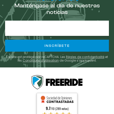
Manténgase al día de nuestras
noticias
E-
mail
Ce site est protégé par reCAPTCHA. Les
Règles de confidentialité
et
les
Conditions d'utilisation
de Google s'appliquent.
9.7
/10 (289 notas)
★★★★★