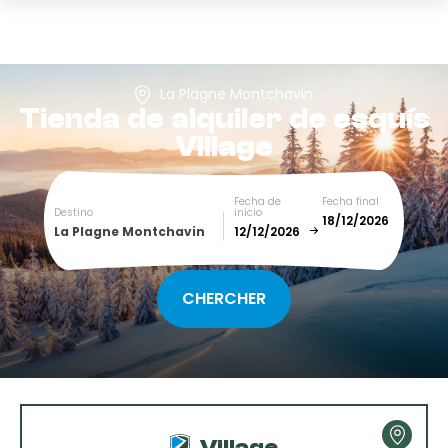
La Plagne Montchavin
Tienda de alquiler de esquís
Village
Fecha de
Fecha final
Destino
inicio
La Plagne Montchavin
December
January
SUN
MON
TUE
WED
THU
FRI
SAT
1
2
3
4
5
Village