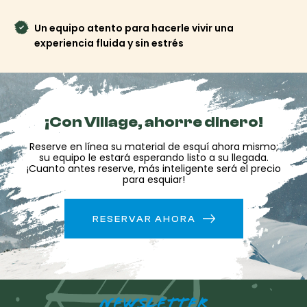
Reserva online y esquía
con total tranquilidad.
Un equipo atento para hacerle vivir una
experiencia fluida y sin estrés
Al reservar tu equipo de esquí en Montchavin
directamente online, te beneficiarás de excelentes
precios y tendrás el equipo listo antes de tu llegada. Así
podrás recogerlo rápidamente y disfrutar de las pistas y la
¡Con Village, ahorre dinero!
emoción del esquí cuanto antes.
Reserve en línea su material de esquí ahora mismo;
Reserva ya tu equipo de esquí o snowboard en
su equipo le estará esperando listo a su llegada.
Montchavin con Ski Republic Village y aprovecha al
¡Cuanto antes reserve, más inteligente será el precio
máximo tu estancia en la montaña.
para esquiar!
RESERVAR AHORA
NEWSLETTER