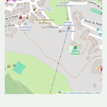
Leaflet
|
©
OpenStreetMap
contributors ©
CARTO