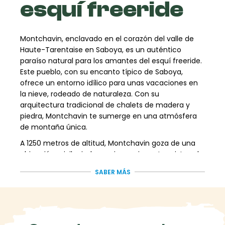
esquí freeride
Montchavin, enclavado en el corazón del valle de
Haute-Tarentaise en Saboya, es un auténtico
paraíso natural para los amantes del esquí freeride.
Este pueblo, con su encanto típico de Saboya,
ofrece un entorno idílico para unas vacaciones en
la nieve, rodeado de naturaleza. Con su
arquitectura tradicional de chalets de madera y
piedra, Montchavin te sumerge en una atmósfera
de montaña única.
A 1250 metros de altitud, Montchavin goza de una
ubicación privilegiada con impresionantes vistas al
majestuoso Mont Blanc. Cerca de la estación de Les
SABER MÁS
Coches, situada a 1450 metros, Montchavin es el
punto de partida ideal para acceder a las pistas de
esquí y disfrutar del auténtico encanto de la
montaña. Tanto si viaja en familia como con
amigos, Montchavin le ofrece unas vacaciones de