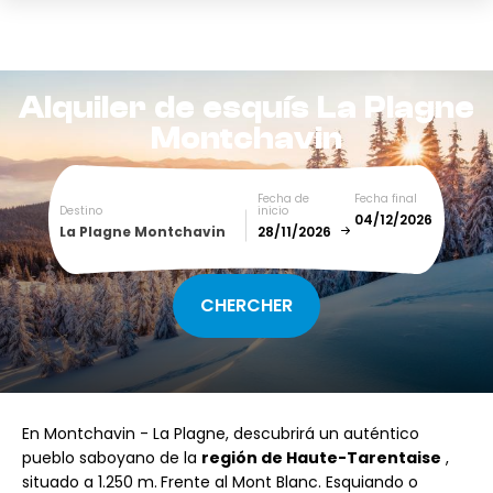
Alquiler de esquís
La Plagne
Montchavin
Fecha de
Fecha final
Destino
inicio
La Plagne Montchavin
December
January
SUN
MON
TUE
WED
THU
FRI
SAT
En Montchavin - La Plagne, descubrirá un auténtico
1
2
3
4
5
pueblo saboyano de la
región de Haute-Tarentaise
,
situado a 1.250 m.
Frente al Mont Blanc. Esquiando o