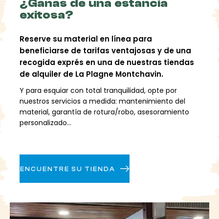
¿Ganas de una estancia
esquí inolvidables con multitud de actividades por
exitosa?
descubrir.
Esquí freeride en
Reserve su material en línea para
beneficiarse de tarifas ventajosas y de una
Montchavin
recogida exprés en una de nuestras tiendas
de alquiler de La Plagne Montchavin.
Con acceso directo a la estación de esquí Paradiski,
Y para esquiar con total tranquilidad, opte por
una de las más grandes del mundo, Montchavin es
nuestros servicios a medida: mantenimiento del
un verdadero paraíso para los amantes del freeride.
material, garantía de rotura/robo, asesoramiento
Paradiski ofrece un vasto terreno de juego con 425
personalizado...
km de pistas, el 70% de las cuales se encuentran
por encima de los 2000 metros. Tanto si eres
principiante como experto, encontrarás rutas
adaptadas a todos los niveles.
ENCUENTRE SU TIENDA
La estación de esquí de Montchavin ofrece acceso
al Vanoise Express, que te lleva rápidamente a las
pistas del área de Paradiski. Gracias a sus modernas
instalaciones y eficientes remontes, podrás