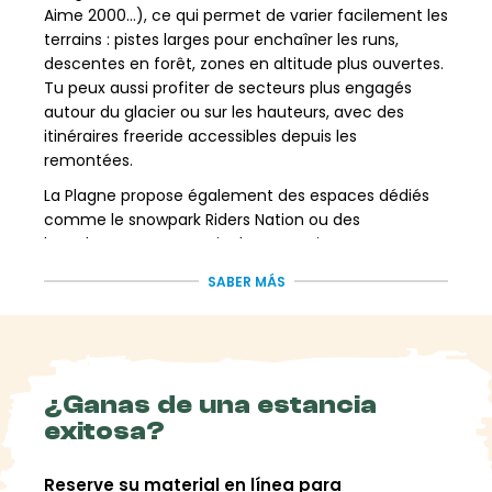
Aime 2000…), ce qui permet de varier facilement les
terrains : pistes larges pour enchaîner les runs,
descentes en forêt, zones en altitude plus ouvertes.
Tu peux aussi profiter de secteurs plus engagés
autour du glacier ou sur les hauteurs, avec des
itinéraires freeride accessibles depuis les
remontées.
La Plagne propose également des espaces dédiés
comme le snowpark Riders Nation ou des
boardercross, pour varier les sensations.
C'est un terrain de jeu complet, qui permet de
SABER MÁS
mixer glisse sur piste, exploration et plaisir en
montagne, sans se compliquer la vie !
Réserve dès maintenant ta location de ski ou
snowboard à La Plagne sur Freeride.fr et profite
pleinement du domaine Paradiski !
¿Ganas de una estancia
exitosa?
Reserve su material en línea para