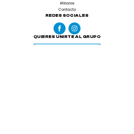
Afiliarse
Contacto
REDES SOCIALES
QUIERES UNIRTE AL GRUPO
SOLICITAR EN
Menciones legales
Condiciones generales de reserva
Cookies y datos personales
Made with love by
Altimax
© FREERIDE SKI - 2026