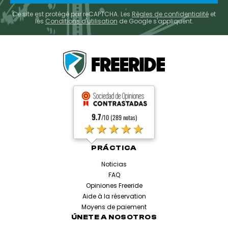
Ce site est protégé par reCAPTCHA. Les
Règles de confidentialité
et
les
Conditions d'utilisation
de Google s'appliquent.
9.7
/10 (289 notas)
★★★★★
PRÁCTICA
Noticias
FAQ
Opiniones Freeride
Aide à la réservation
Moyens de paiement
ÚNETE A NOSOTROS