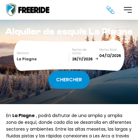
Alquiler de esquís
La Plagne
Fecha de
Fecha final
Destino
inicio
La Plagne
December
January
SUN
MON
TUE
WED
THU
FRI
SAT
En
La Plagne
, podrá disfrutar de una amplia y amplia
1
2
3
4
5
zona de esquí, donde cada día se desarrolla en diferentes
sectores y ambientes. Entre las altas mesetas, las largas y
6
7
8
9
10
11
12
fluidas pistas y las rápidas conexiones a Les Arcs a través