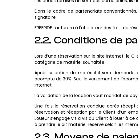
Les codes remises ne sont pas cumulables, ils doi
Dans le cadre de partenariats conventionnés
signataire.
FREERIDE facturera à l'utilisateur des frais de ré
2.2. Conditions de p
Lors d’une réservation sur le site internet, le 
catégorie de matériel souhaitée.
Après sélection du matériel il sera demandé au
acompte de 30%. Seul le versement de l’acompte o
internet.
La validation de la location vaut mandat de paye
Une fois la réservation conclue après récept
réservation et réception par le Client d’un em
Loueur s’engage vis à vis du Client à louer à ce 
à prendre le dit matériel réservé selon les mêm
2.3. Moyens de pai