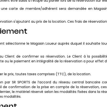
vent être saisis à l’étape du panier lors de la réservation sur www
, une carte de membre/adhérent sera demandée en Magasin af
servation s'ajoutant au prix de la location. Ces frais de réservati
aiement
Client sélectionne le Magasin Loueur auprès duquel il souhaite lou
 Client de confirmer sa réservation. Le Client à la possibili
u le paiement en intégralité de la réservation a pour effet d’enr
r le prix, toutes taxes comprises (TTC), de la location.
ion par SR SPORTS de l’accord du réseau central bancaire c
ail de confirmation de la prise en compte de la réservation, ce
dernier, le matériel réservé selon les modalités fixées dans la ré
es modalités.
ement