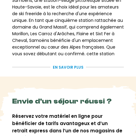
Samoëns, une station-village pittoresque située en
Haute-Savoie, est le choix idéal pour les amateurs
de ski freeride à la recherche d'une expérience
unique. En tant que cinquième station rattachée au
domaine du Grand Massif, qui comprend également
Morillon, Les Carroz d'Arâches, Flaine et Sixt Fer à
Cheval, Samoëns bénéficie d'un emplacement
exceptionnel au cœur des Alpes françaises. Que
vous soyez débutant ou confirmé, cette station
offre un terrain de jeu incroyable pour les
passionnés de ski freeride.
EN SAVOIR PLUS
Le domaine skiable de Samoëns s'étend sur 265 km
de pistes, accessibles via une télécabine de 8
places depuis Samoëns village, situé à 750 mètres
d'altitude. Vous aurez le choix entre deux forfaits :
Envie d'un séjour réussi ?
l'un donnant accès aux pistes des cinq stations du
Grand Massif, et l'autre excluant la station de Flaine.
Réservez votre matériel en ligne pour
Quelle que soit votre préférence, vous trouverez
bénéficier de tarifs avantageux et d’un
des pistes adaptées à tous les niveaux, des pistes
noires défiantes aux pistes bleues et rouges plus
retrait express dans l’un de nos magasins de