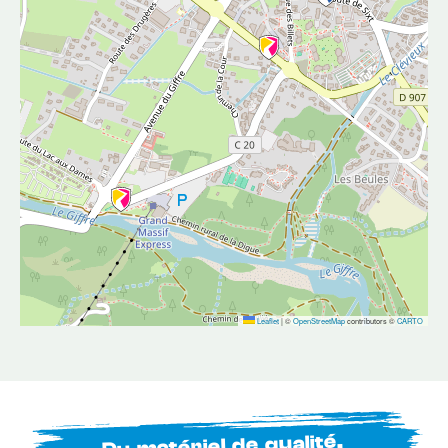
Leaflet
|
©
OpenStreetMap
contributors ©
CARTO
Du matériel de qualité,