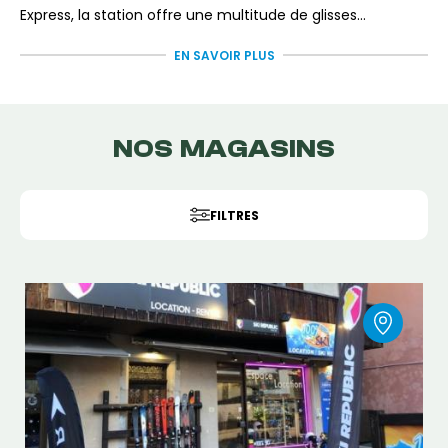
Express, la station offre une multitude de glisses
différentes. C’est une station appréciée pour skier
Réserve ta
location de skis ou de snowboard sur
EN SAVOIR PLUS
longtemps tout en retrouvant un vrai village en fin de
Freeride
et équipe-toi avec du matériel adapté pour
journée.
profiter pleinement de ce terrain varié.
NOS MAGASINS
FILTRES