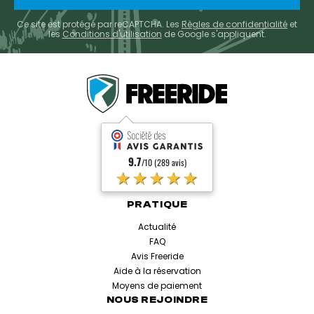
Ce site est protégé par reCAPTCHA. Les
Règles de confidentialité
et
les
Conditions d'utilisation
de Google s'appliquent.
9.7
/10 (289 avis)
★★★★★
PRATIQUE
Actualité
FAQ
Avis Freeride
Aide à la réservation
Moyens de paiement
NOUS REJOINDRE