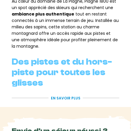
Au cœur du domaine de La Plagne, Plagne 1800 est
un spot apprécié des skieurs qui recherchent une
ambiance plus authentique
tout en restant
connectés à un immense terrain de jeu. Installée au
milieu des sapins, cette station au charme
montagnard offre un accès rapide aux pistes et
une atmosphère idéale pour profiter pleinement de
la montagne.
Des pistes et du hors-
piste pour toutes les
glisses
Grâce au domaine skiable de La Plagne, chacun
EN SAVOIR PLUS
peut trouver son rythme : enchaîner les grandes
courbes sur piste, partir à la découverte de
nouveaux secteurs ou profiter des nombreuses
possibilités offertes par l’altitude. Avec la liaison
Envie d'un séjour réussi ?
Paradiski
, les amateurs de glisse peuvent prolonger