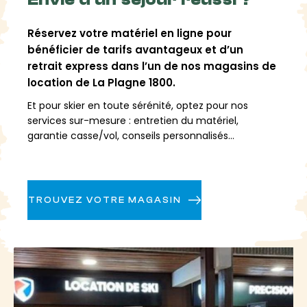
l’aventure jusqu’aux Arcs et explorer plusieurs
centaines de kilomètres de pistes.
Réservez votre matériel en ligne pour
bénéficier de tarifs avantageux et d’un
Plagne 1800 se vit aussi
retrait express dans l’un de nos magasins de
location de La Plagne 1800.
après le ski
Et pour skier en toute sérénité, optez pour nos
services sur-mesure : entretien du matériel,
Plagne 1800 est aussi une station où l’on prend le
garantie casse/vol, conseils personnalisés...
temps de
profiter de l’après-ski
. Entre bonnes
adresses, ambiance conviviale et paysages alpins,
elle rassemble tous les ingrédients pour un séjour
entre ride, découverte et moments partagés.
TROUVEZ VOTRE MAGASIN