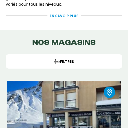
variés pour tous les niveaux.
Réserve dès maintenant
ta location de ski ou de
EN SAVOIR PLUS
snowboard à La Mongie sur Freeride
et profite d’une
glisse authentique en haute montagne.
NOS MAGASINS
FILTRES