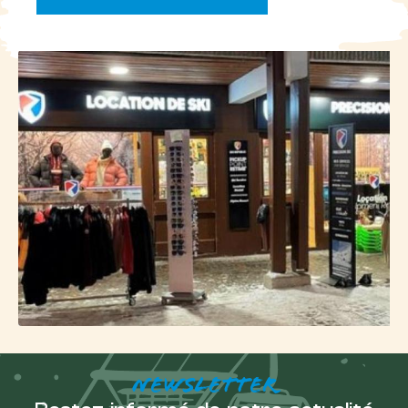
diversité de pistes et d'environnements. Chaque
descente est une aventure à part entière, avec des
panoramas à couper le souffle sur les villages
alentours, des passages à travers des forêts de pins
et des itinéraires le long des crêtes montagneuses.
Les pistes du domaine Tourmalet sont
soigneusement aménagées pour satisfaire les
skieurs de tous les niveaux, avec des pistes vertes et
bleues pour les débutants et les skieurs
intermédiaires, des pistes rouges pour les niveaux
avancés et des pistes noires pour les skieurs
expérimentés. Le domaine skiable est accessible via
37 remontées mécaniques, comprenant téléskis,
télésièges, télécabine et téléphérique.
Des activités
nordiques pour
compléter votre
NEWSLETTER