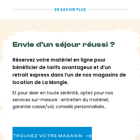
d'altitude vous promet des moments inoubliables.
Plongez dans l'authenticité d'un petit village de
EN SAVOIR PLUS
montagne et laissez-vous séduire par l'atmosphère
pyrénéenne qui règne en ces lieux. Avec des
paysages variés et spectaculaires à explorer sur des
dizaines de kilomètres, La Mongie est l'endroit idéal
Envie d'un séjour réussi ?
pour une location de ski freeride inoubliable.
Le Grand Tourmalet
Réservez votre matériel en ligne pour
bénéficier de tarifs avantageux et d’un
: Le plus grand
retrait express dans l’un de nos magasins de
domaine skiable des
location de La Mongie.
Pyrénées
Et pour skier en toute sérénité, optez pour nos
services sur-mesure : entretien du matériel,
garantie casse/vol, conseils personnalisés...
Avec ses 69 pistes de ski s'étendant sur plus de 100
kilomètres skiables, le Grand Tourmalet est un
véritable joyau pour les passionnés de sports d'hiver.
Ce domaine skiable regroupe les stations de La
TROUVEZ VOTRE MAGASIN
Mongie et de Barèges, offrant ainsi une grande