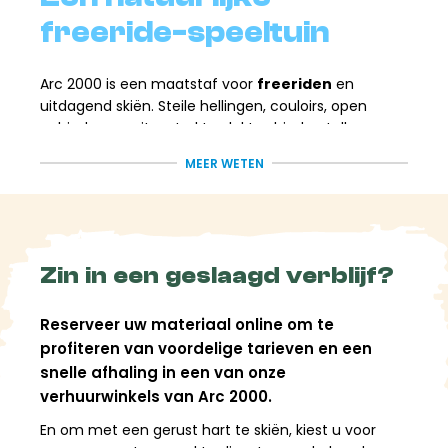
freeride-speeltuin
Arc 2000 is een maatstaf voor
freeriden
en
uitdagend skiën. Steile hellingen, couloirs, open
gebieden en uitgestrekte vlaktes bieden talloze
mogelijkheden zodra de omstandigheden het
MEER WETEN
toelaten.
Of je nu een goede skiër bent die nieuwsgierig is
naar toegankelijke off-piste mogelijkheden of een
ervaren snowboarder, je vindt hier terrein dat bij
jouw niveau past. Om je veiligheid te garanderen,
Zin in een geslaagd verblijf?
kunnen de medewerkers in de winkel je adviseren
over de meest geschikte gebieden en de benodigde
Reserveer uw materiaal online om te
uitrusting, afgestemd op jouw plannen.
profiteren van voordelige tarieven en een
snelle afhaling in een van onze
Paradiski, een domein
verhuurwinkels van Arc 2000.
zonder grenzen.
En om met een gerust hart te skiën, kiest u voor