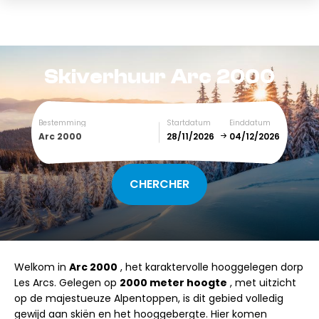
Skiverhuur
Arc 2000
Bestemming
Startdatum
Einddatum
Arc 2000
December
January
SUN
MON
TUE
WED
THU
FRI
SAT
Welkom in
Arc 2000
, het karaktervolle hooggelegen dorp
1
2
3
4
5
Les Arcs. Gelegen op
2000 meter hoogte
, met uitzicht
op de majestueuze Alpentoppen, is dit gebied volledig
6
7
8
9
10
11
12
gewijd aan skiën en het hooggebergte. Hier komen