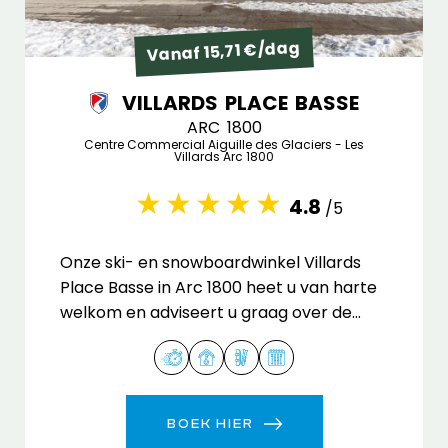
Vanaf 15,71 €/dag
VILLARDS PLACE BASSE
ARC 1800
Centre Commercial Aiguille des Glaciers - Les
Villards Arc 1800
4.8
/5
Onze ski- en snowboardwinkel Villards
Place Basse in Arc 1800 heet u van harte
welkom en adviseert u graag over de
uitrusting die het beste bij uw behoeften
past.
BOEK HIER