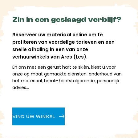
toegang tot talloze sectoren, snowpark, brede pistes
en efficiënte verbindingen: perfect om af te
wisselen tussen snelle afdalingen en
Zin in een geslaagd verblijf?
freestylesessies.
Reserveer uw materiaal online om te
Arc 1950, comfort en
profiteren van voordelige tarieven en een
directe toegang
snelle afhaling in een van onze
verhuurwinkels van Arcs (Les).
Arc 1950 is een autovrij dorp met een bergachtige
En om met een gerust hart te skiën, kiest u voor
sfeer en biedt directe toegang tot de pistes en het
onze op maat gemaakte diensten: onderhoud van
hooggelegen skigebied. Een populaire plek om
het materiaal, breuk-/diefstalgarantie, persoonlijk
ongestoord van de ene afdaling naar de andere te
advies...
genieten.
Arc 2000, hoogte en
toewijding
VIND UW WINKEL
Aan de voet van de Aiguille Rouge is Arc 2000 het