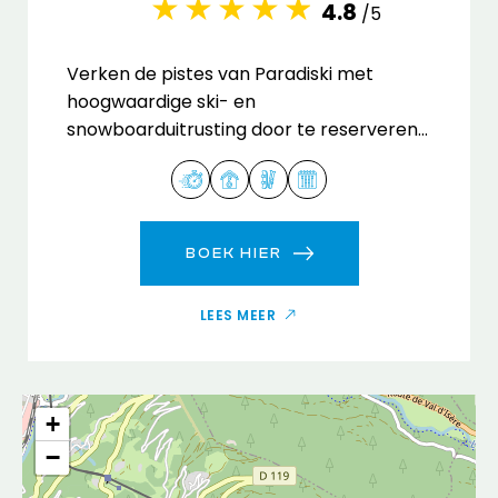
4.8
/5
Verken de pistes van Paradiski met
hoogwaardige ski- en
snowboarduitrusting door te reserveren
bij onze verhuurwinkel Spirit Arc 1950.
BOEK HIER
LEES MEER
+
−