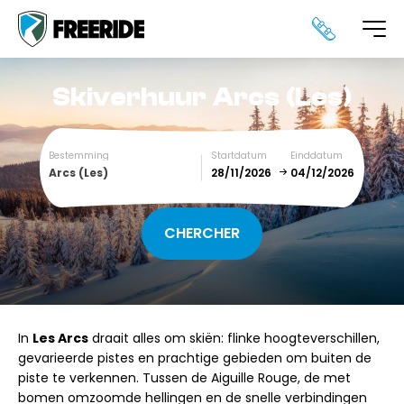
Skiverhuur
Arcs (Les)
Bestemming
Startdatum
Einddatum
Arcs (Les)
December
January
SUN
MON
TUE
WED
THU
FRI
SAT
In
Les Arcs
draait alles om skiën: flinke hoogteverschillen,
1
2
3
4
5
gevarieerde pistes en prachtige gebieden om buiten de
piste te verkennen. Tussen de Aiguille Rouge, de met
6
7
8
9
10
11
12
bomen omzoomde hellingen en de snelle verbindingen