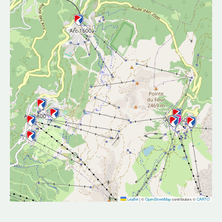
Leaflet
|
©
OpenStreetMap
contributors ©
CARTO