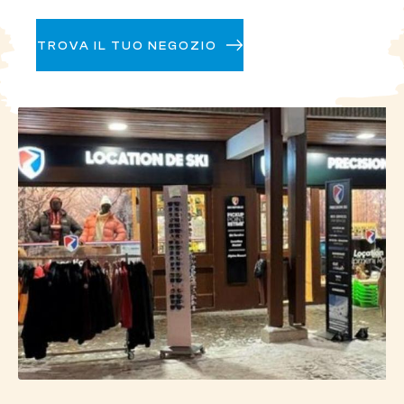
Portes du Soleil
TROVA IL TUO NEGOZIO
Collegando otto stazioni sciistiche francesi
(Abondance, Avoriaz, Châtel, La Chapelle
d'Abondance, Montriond, Morzine e Saint Jean
d'Aulps) a quattro stazioni svizzere, Les Portes du
Soleil è un immenso parco giochi per tutti gli amanti
degli sport sulla neve. Con i suoi 650 chilometri di
piste, è uno dei comprensori sciistici più grandi al
mondo. Durante la vostra vacanza sulla neve,
potrete esplorare un'ampia varietà di terreni,
sperimentare un mix di sapori locali e godere di un
paesaggio sconfinato. Quest'area transfrontaliera
franco-svizzera vi immerge in un vero e proprio
paradiso sciistico, offrendo infinite possibilità su
piste battute e terreni freeride.
Il comprensorio sciistico di Les Gets garantisce un
accesso facile e diretto alle piste. Con 120 chilometri
di piste, potrete godervi un'ampia varietà di tracciati