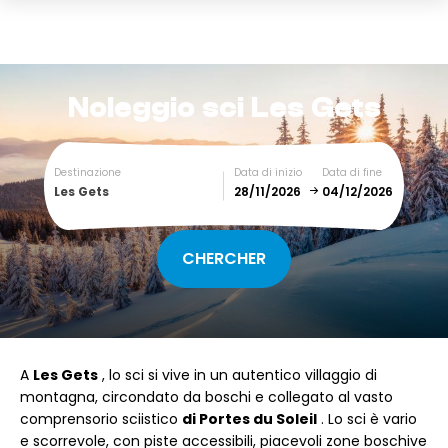
Noleggio sci
Les Gets
Destinazione
Data di inizio
Data di fine
Les Gets
December
January
SUN
MON
TUE
WED
THU
FRI
SAT
A
Les Gets
, lo sci si vive in un autentico villaggio di
1
2
3
4
5
montagna, circondato da boschi e collegato al vasto
comprensorio sciistico
di Portes du Soleil
. Lo sci è vario
6
7
8
9
10
11
12
e scorrevole, con piste accessibili, piacevoli zone boschive