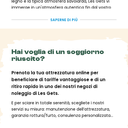
legno e la tipica atmosfera savoiarda, Les Gets vi
immerge in un'atmosfera autentica fin dal vostro
arrivo.
SAPERNE DI PIÙ
Durante tutto l'anno, la località organizza e ospita
eventi sportivi, rendendola una destinazione leader
nel mondo dello sci e della mountain bike. Ogni
inverno, Les Gets è una tappa fondamentale della
Grande Odyssée Savoie Mont-Blanc, una gara di
Hai voglia di un soggiorno
cani da slitta attraverso vasti paesaggi. Rock the
riuscito?
Pistes, invece, è un festival musicale all'aperto unico
nel suo genere, con concerti sulle piste da sci
Prenota la tua attrezzatura online per
franco-svizzere. In estate, Les Gets si trasforma in
un paradiso per la mountain bike, ospitando un
beneficiare di tariffe vantaggiose e di un
evento Crankworx e una tappa della Coppa del
ritiro rapido in uno dei nostri negozi di
Mondo UCI di mountain bike.
noleggio di Les Gets.
E per sciare in totale serenità, scegliete i nostri
Les Gets:
servizi su misura: manutenzione dell’attrezzatura,
garanzia rottura/furto, consulenza personalizzata...
Sciare alle