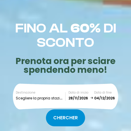
FINO AL
60%
DI
SCONTO
Prenota ora per sciare
spendendo meno!
Destinazione
Data di inizio
Data di fine
Scegliere la propria stazione