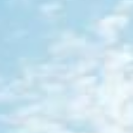
December
January
SUN
MON
TUE
WED
THU
FRI
SAT
1
2
3
4
5
6
7
8
9
10
11
12
13
14
15
16
17
18
19
20
21
22
23
24
25
26
27
28
29
30
31
1
2
3
4
5
6
7
8
9
10
11
12
13
14
15
16