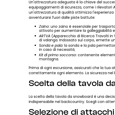
Un'attrezzatura adeguata è la chiave del succes
equipaggiamenti di sicurezza, come i rilevatori A
un'attrezzatura di qualità ottimizza l'esperienza e
avventurarsi fuori dalle piste battute:
Zaino
: uno zaino è essenziale per trasport
attivato per aumentare la galleggiabilità e 
ARTVA
(Apparecchio di Ricerca Travolti in 
di valanga. Indossato sul corpo, emette un
Sonda e pala
: la sonda e la pala permetto
in caso di necessità;
Kit di primo soccorso
: contenente elementi 
montagna.
Prima di ogni escursione, assicurati che la tua 
correttamente ogni elemento. La sicurezza nel 
Scelta della tavola 
La scelta della tavola da snowboard è una decision
indispensabile nel backcountry. Scegli con attenzi
Selezione di attacch