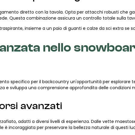
llegamento diretto con la tavola. Opta per attacchi robusti che 
ede. Questa combinazione assicura un controllo totale sulla tavo
traspirante, insieme a un paio di guanti e calze da sci extra se 
anzata nello snowboa
ento specifico per il backcountry un'opportunità per esplorare t
enza e sviluppa una comprensione approfondita delle condizioni
orsi avanzati
afiato, adatti a diversi livelli di esperienza. Dalle vette maestose 
e è incoraggiata per preservare la bellezza naturale di questi luo