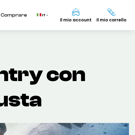
Comprare
IT
Il mio account
Il mio carrello
Carrello
(0)
ntry con
TOTALE
0,00 €
iusta
VISUALIZZA IL CARRELLO