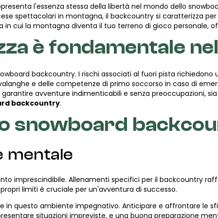
presenta l'essenza stessa della libertà nel mondo dello snowboard
cese spettacolari in montagna, il backcountry si caratterizza per l'
a in cui la montagna diventa il tuo terreno di gioco personale, 
zza è fondamentale nel
nowboard backcountry. I rischi associati al fuori pista richiedo
 valanghe e delle competenze di primo soccorso in caso di emerg
arantire avventure indimenticabili e senza preoccupazioni, sia
ard backcountry
.
llo snowboard backcou
e mentale
to imprescindibile. Allenamenti specifici per il backcountry raff
propri limiti è cruciale per un'avventura di successo.
e in questo ambiente impegnativo. Anticipare e affrontare le sfi
resentare situazioni impreviste, e una buona preparazione menta