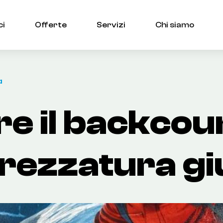
ci
Offerte
Servizi
Chi siamo
a
re il backcou
trezzatura g