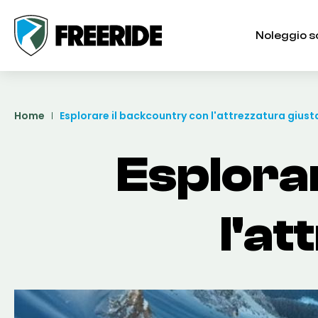
Noleggio s
Home
Esplorare il backcountry con l'attrezzatura giust
Esplora
l'at