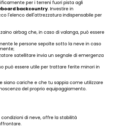
camente per i terreni fuori pista agli
wboard backcountry
. Investire in
Ecco l'elenco dell'attrezzatura indispensabile per
o zaino airbag che, in caso di valanga, può essere
amente le persone sepolte sotto la neve in caso
amente;
zzatore satellitare invia un segnale di emergenza
 può essere utile per trattare ferite minori in
ie siano cariche e che tu sappia come utilizzare
conoscenza del proprio equipaggiamento.
ondizioni di neve, offre la stabilità
affrontare.