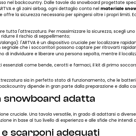
so nel backcountry. Dalle tavole da snowboard progettate specifi
RTVA e gli zaini airbag, ogni dettaglio conta nel
materiale sno
 offre la sicurezza necessaria per spingersi oltre i propri limiti. 
are tutta l'attrezzatura. Per massimizzare la sicurezza, scegli un
ridurre il rischio di seppellimento;
Valanga): l'ARTVA è un dispositivo cruciale per localizzare rapid
 segnale che i soccorritori possono captare per ritrovarti rapid
no di individuare e liberare una persona sepolta, mentre il locali
essenziali come bende, cerotti e farmaci, il kit di primo soccorso
attrezzatura sia in perfetto stato di funzionamento, che le batter
backcountry dipende in gran parte dalla preparazione e dalla 
da snowboard adatta
e cruciale. Una tavola versatile, in grado di adattarsi a diverse c
one in base al tuo livello di esperienza e alle sfide che intendi 
i e scarponi adeguati