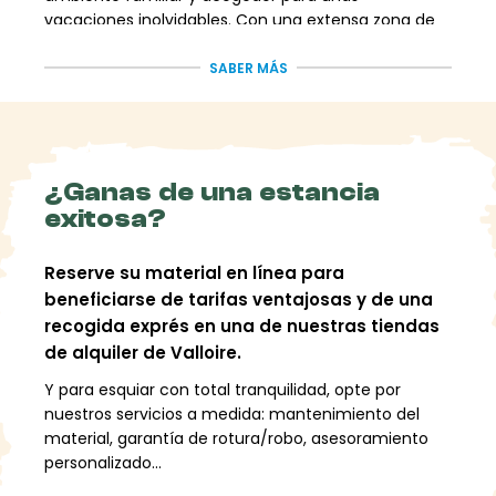
vacaciones inolvidables. Con una extensa zona de
esquí de 160 km de pistas, este destino es un
auténtico paraíso para los amantes del esquí
SABER MÁS
freeride.
Descubra una
¿Ganas de una estancia
zona de esquí
exitosa?
excepcional
Reserve su material en línea para
beneficiarse de tarifas ventajosas y de una
El área de esquí Galibier-Thabor, que incluye
recogida exprés en una de nuestras tiendas
Valloire, ofrece 19 pistas verdes, 25 pistas azules, 32
de alquiler de Valloire.
pistas rojas y 8 pistas negras para los esquiadores
Y para esquiar con total tranquilidad, opte por
más atrevidos. Tanto si eres principiante como
nuestros servicios a medida: mantenimiento del
experto, encontrarás pistas adaptadas a tu nivel.
material, garantía de rotura/robo, asesoramiento
Los aficionados al freeride estarán encantados con
personalizado...
las numerosas posibilidades que ofrece esta zona.
Explorando las montañas circundantes y las pistas