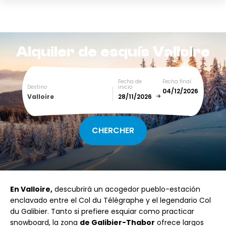
Alquiler de esquís
Valloire
Fecha de
Fecha final
Destino
inicio
Valloire
December
January
SUN
MON
TUE
WED
THU
FRI
SAT
En Valloire,
descubrirá un acogedor pueblo-estación
1
2
3
4
5
enclavado entre el Col du Télégraphe y el legendario Col
du Galibier. Tanto si prefiere esquiar como practicar
6
7
8
9
10
11
12
snowboard, la zona
de Galibier-Thabor
ofrece largos