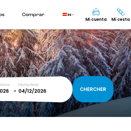
os
Comprar
ES
Mi cuenta
Mi cesta
Cesta
(0)
TOTAL
0,00 €
inicio
Fecha final
VER CESTA
January
T
SUN
MON
TUE
WED
THU
FRI
SAT
1
2