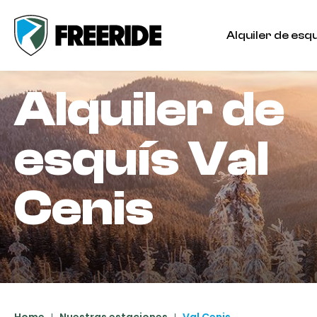
Alquiler de esqu
Alquiler de
esquís
Val
Cenis
Home
Nuestras estaciones
Val Cenis