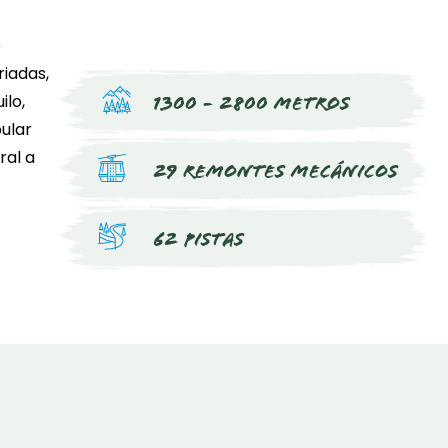
2
3
4
5
6
7
8
9
e
9
10
11
12
13
14
15
16
riadas,
ilo,
1300 - 2800 metros
6
17
18
19
20
21
22
23
ular
ral a
24
25
26
27
28
29
30
29 remontes mecánicos
31
62 pistas