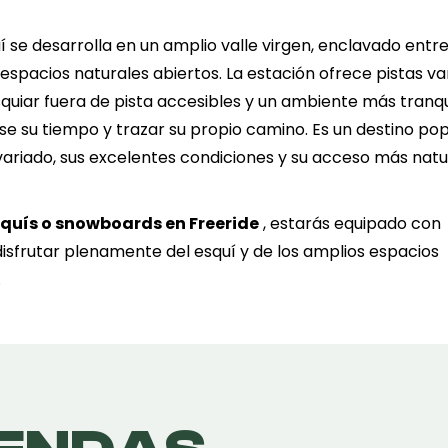
6
7
8
9
10
11
1
uí se desarrolla en un amplio valle virgen, enclavado entr
13
14
15
16
17
18
1
espacios naturales abiertos. La estación ofrece pistas va
quiar fuera de pista accesibles y un ambiente más tranqu
20
21
22
23
24
25
2
e su tiempo y trazar su propio camino. Es un destino pop
variado, sus excelentes condiciones y su acceso más natu
27
28
29
30
31
esquís o snowboards en Freeride
, estarás equipado con
disfrutar plenamente del esquí y de los amplios espacios
.