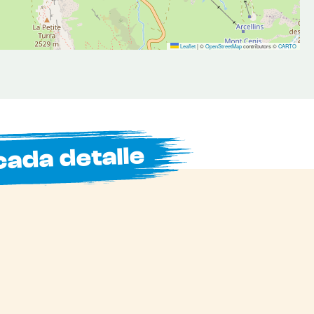
Leaflet
|
©
OpenStreetMap
contributors ©
CARTO
cada detalle