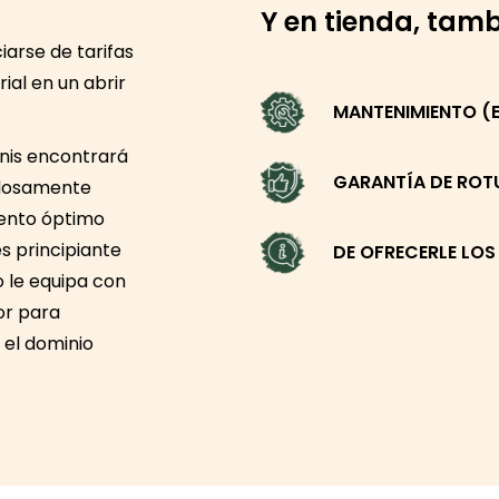
Y en tienda, tam
iarse de tarifas
ial en un abrir
MANTENIMIENTO (E
enis encontrará
GARANTÍA DE RO
adosamente
iento óptimo
es principiante
DE OFRECERLE LOS
 le equipa con
or para
 el dominio