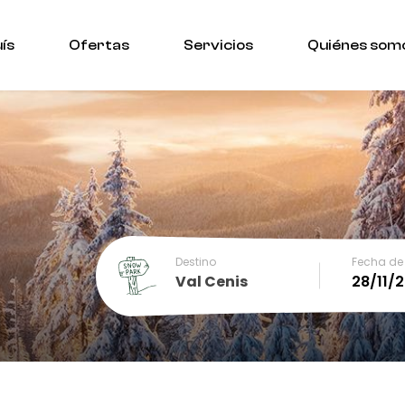
ís
Ofertas
Servicios
Quiénes som
Destino
Fecha de 
Val Cenis
December
SUN
MON
TUE
WED
THU
FRI
SA
1
2
3
4
5