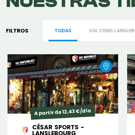
NUESTRAS T
FILTROS
TODAS
VAL CENIS LANSLE
A partir de 12,43 €/día
CÉSAR SPORTS -
LANSLEBOURG