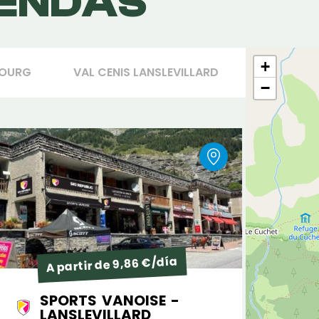
IENDAS
+
BOURG
VAL CENIS LANSLEVILLARD
−
A partir de 9,86 €/día
SPORTS VANOISE -
LANSLEVILLARD