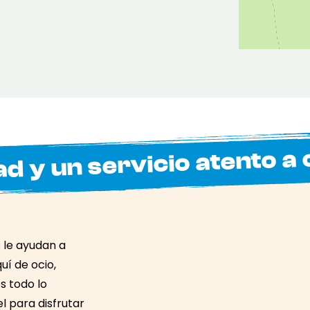
ad y un servicio atento a 
 le ayudan a
uí de ocio,
s todo lo
el para disfrutar