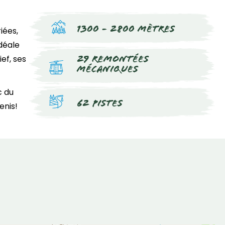
1300 - 2800 mètres
iées,
déale
ef, ses
29 remontées
mécaniques
c du
62 pistes
enis!