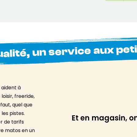
alité, un service aux pet
 aident à
oisir, freeride,
faut, quel que
les pistes.
Et en magasin, on
r de tarifs
re matos en un