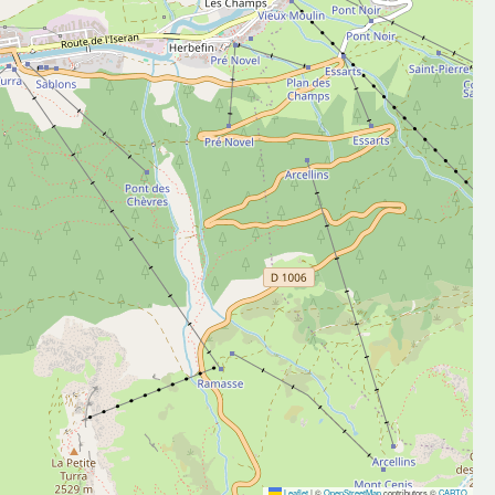
Leaflet
|
©
OpenStreetMap
contributors ©
CARTO