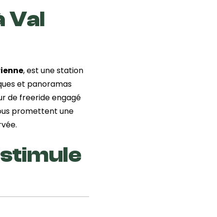
à Val
ienne
, est une station
iques et panoramas
ur de freeride engagé
vous promettent une
rvée.
 stimule
a