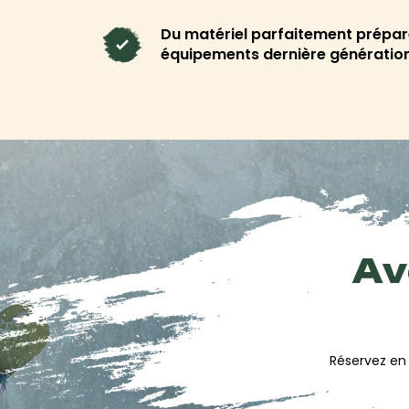
En terme de
services pratiques
, n'hésite pa
Du matériel parfaitement prépar
Consigne et gardiennage
pour garder ton 
équipements dernière génératio
Flexski
pour pouvoir modifier ta réservati
souplesse
Multiglisse
pour changer de matériel et de 
Atelier technique
pour farter, affuter ou r
Préparation minutieuse, conseils techniques 
chez Freeride, on met toute notre expertise au
!
Ave
Réserve en ligne :
moins cher
Réservez en 
Matériel haut de gamme, services pratiques, 