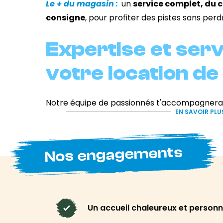
Le + du magasin
:
un
service complet, du c
consigne
, pour profiter des pistes sans per
Expertise et ser
votre location de 
Notre équipe de passionnés t'accompagnera d
EN SAVOIR PLU
l’entretien de ton matériel avec le même ni
propres sorties.
Nos engagements
Skis alpins, snowboards, skis de randonné
raquettes
: ici, tu trouveras tout pour profit
que tu sois avec des amis ou en
famille
.
Découvre aussi notre boutique et sa
sélecti
Un accueil chaleureux et personn
montagne
alliant performance et style.