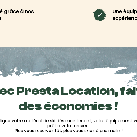
s à profiter de :
é grâce à nos
Une équip
matériel en toute sécurité.
n
expérienc
on avec beaucoup de
glisse
éparer ton matériel
et ambiance conviviale :
 service du plaisir de glisse
c Presta Location, fa
 c'est
des économies !
ligne votre matériel de ski dès maintenant, votre équipement 
prêt à votre arrivée.
Plus vous réservez tôt, plus vous skiez à prix malin !
conseils sur mesure et
prix