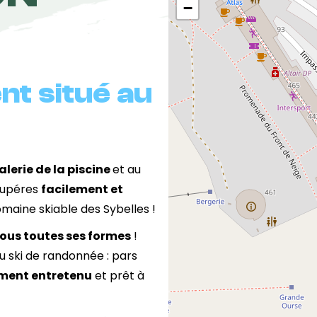
−
nt situé au
alerie de la piscine
et au
écupéres
facilement et
maine skiable des Sybelles !
sous toutes ses formes
!
ou ski de randonnée : pars
ment entretenu
et prêt à