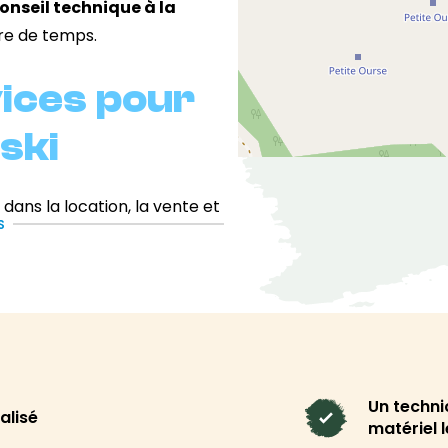
onseil technique à la
dre de temps.
vices pour
ski
ans la location, la vente et
S
veau d’exigence que pour nos
e, yooners, luges ou
er de la neige à ton rythme,
on d’accessoires de
Un techni
alisé
matériel 