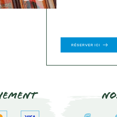
RÉSERVER ICI
iement
No