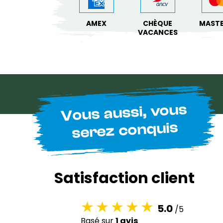
AMEX
CHÈQUE
MAST
VACANCES
Vous aussi, vous
serez conquis
Satisfaction client
5.0
/5
Basé sur
1 avis