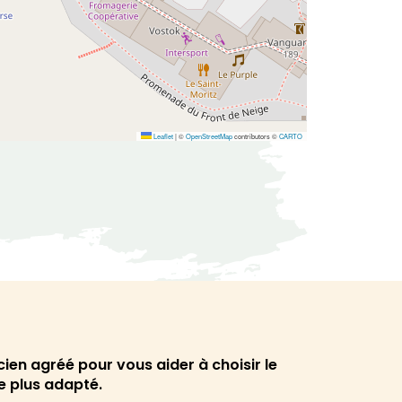
Leaflet
|
©
OpenStreetMap
contributors ©
CARTO
cien agréé pour vous aider à choisir le
le plus adapté.