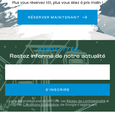
Plus vous réservez tôt, plus vous skiez à prix malin !
RÉSERVER MAINTENANT
NEWSLETTER
Restez informé de notre actualité
Adresse
e-
mail
Ce site est protégé par reCAPTCHA. Les
Règles de confidentialité
et
les
Conditions d'utilisation
de Google s'appliquent.