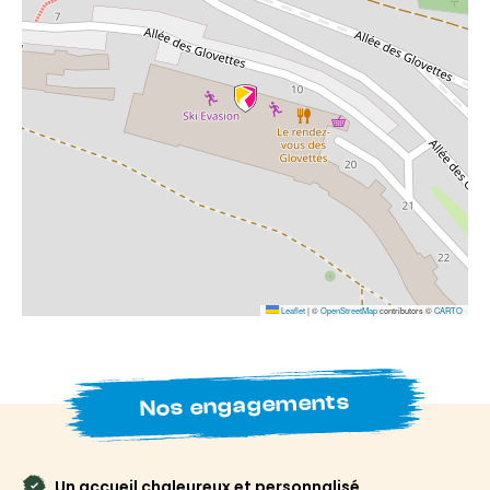
Leaflet
|
©
OpenStreetMap
contributors ©
CARTO
Nos engagements
Un accueil chaleureux et personnalisé