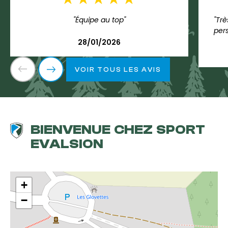
"Équipe au top"
"Trè
per
28/01/2026
VOIR TOUS LES AVIS
BIENVENUE CHEZ SPORT
EVALSION
+
−