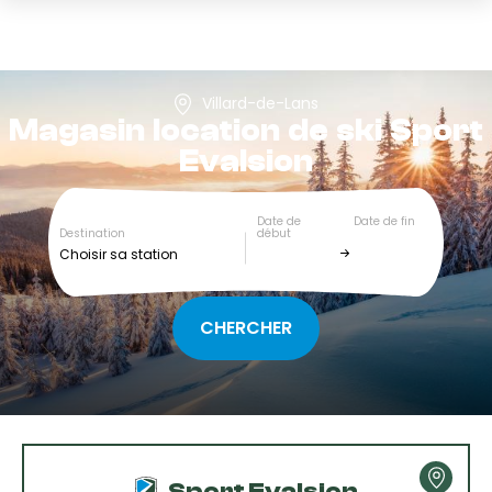
Villard-de-Lans
Magasin location de ski
Sport
Evalsion
Date de
Date de fin
Destination
début
Choisir sa station
Sport Evalsion