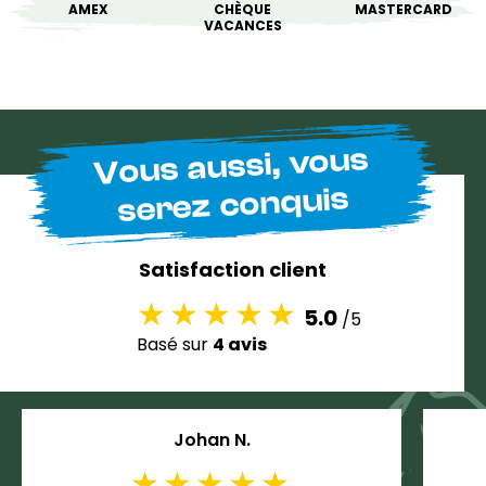
AMEX
CHÈQUE
MASTERCARD
VACANCES
Vous aussi, vous
serez conquis
Satisfaction client
5.0
/5
Basé sur
4 avis
Johan N.