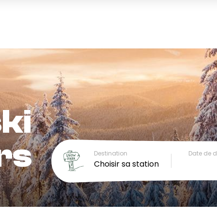
ki
rs
Destination
Date de 
Choisir sa station