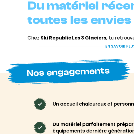
Du matériel réce
toutes les envies
Chez
Ski Republic Les 3 Glaciers,
tu retrouve
snowboards adaptés à tous les profils. Ski en 
EN SAVOIR PLU
sur piste ou journées à chercher les meilleur
équipe t’aide à choisir un matériel adapté à t
Nos engagements
Tous les équipements
sont entretenus et r
garantir confort, sécurité et sensations sur l
séchées et désinfectées après chaque locatio
snowboards sont préparés avec soin dans not
Un accueil chaleureux et personn
Un concept store
Du matériel parfaitement prépar
pour profiter pl
équipements dernière génératio