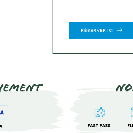
RÉSERVER ICI
iement
No
FAST PASS
FL
A