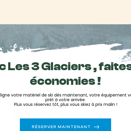
 de ski de bosses,
rience et leur passion de la
ndre ton expérience fluide et
 Les 3 Glaciers , faite
n matériel pendant les
économies !
sures adaptées à ta
ligne votre matériel de ski dès maintenant, votre équipement 
anisation de ton séjour
prêt à votre arrivée.
Plus vous réservez tôt, plus vous skiez à prix malin !
es de ski, un espace
ravail près de la cheminée
RÉSERVER MAINTENANT
es pistes.