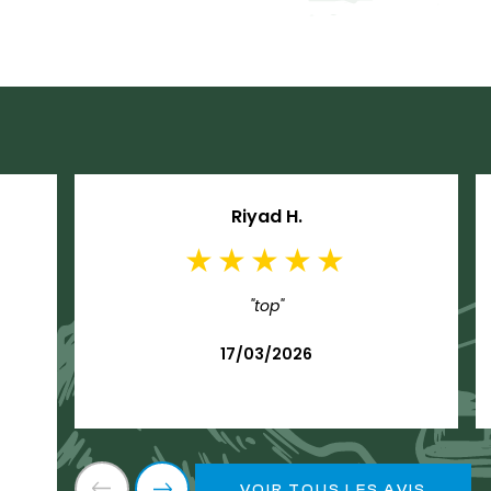
Riyad H.
"top"
17/03/2026
VOIR TOUS LES AVIS