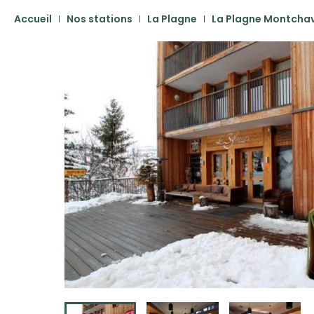
Accueil
Nos stations
La Plagne
La Plagne Montchav