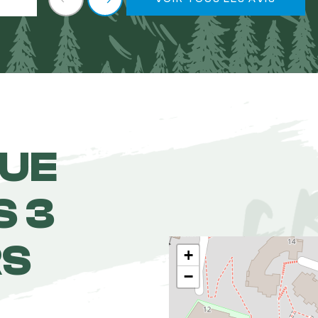
NUE
S 3
RS
+
−