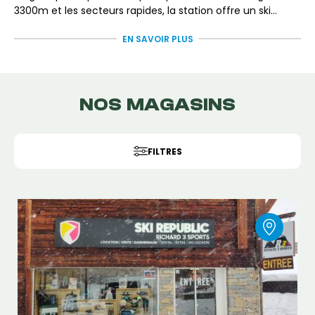
3300m et les secteurs rapides, la station offre un ski
engagé et continu, reconnu pour son dénivelé et ses
Réserve ta
location de skis ou de snowboard sur
EN SAVOIR PLUS
grandes descentes. C’est un spot emblématique pour
Freeride
et équipe-toi avec du matériel adapté pour
ceux qui aiment skier longtemps, avec du relief, de la
exploiter pleinement cette station mythique du ski et du
pente et du soleil! On la surnomme d'ailleurs "l'île au
Tour de France cyclisme.
soleil"...
NOS MAGASINS
FILTRES