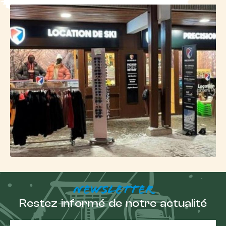
Profitez de promenades piétonnes le long de
35 km
d'itinéraires balisés
, découvrez les sensations
uniques des balades en chiens de traîneau, explorez
une grotte de glace accessible par le DMC des
Grandes Rousses, participez à des visites guidées,
divertissez-vous à la patinoire ou aux deux piscines,
ou encore accordez-vous des moments de
détente et de bien-être avec des massages, un
sauna et un bain à remous. L'ensoleillement
exceptionnel de l'Alpe d'Huez, qui offre jusqu'à 11
heures de soleil en avril, vient parfaire votre
expérience hivernale.
Profitez de vos
vacances de ski
NEWSLETTER
freeride à l'Alpe
Restez informé de notre actualité
d'Huez
Adresse