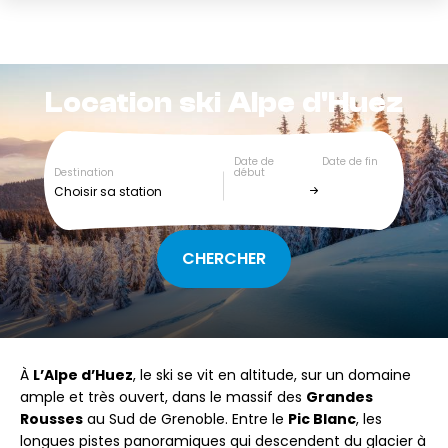
Location ski
Alpe d'Huez
Date de
Date de fin
Destination
début
Choisir sa station
À
L’Alpe d’Huez
, le ski se vit en altitude, sur un domaine
ample et très ouvert, dans le massif des
Grandes
Rousses
au Sud de Grenoble. Entre le
Pic Blanc
, les
longues pistes panoramiques qui descendent du glacier à