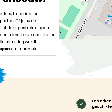
rders, freeriders en
orten. Of je nu de
e of de uitgestrekte open
 een ruime keuze aan ski's en
lle uitrusting wordt
lepen
om maximale
deren.
ijders, in
chtige dagen op de piste.
Een erken
diger paar ski's of uitrusting
geschikte