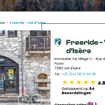
December
SUN
MON
TUE
WED
THU
FRI
SA
1
2
3
4
5
tion
Freeride - Val d'Isère
6
7
8
9
10
11
1
13
14
15
16
17
18
1
Freeride - 
d'Isère
20
21
22
23
24
25
2
Immeuble Val Village C - Rue d
27
28
29
30
31
Poste
73150 Val d'Isère
Tel :
+33 (0)4 58 14 04 05
4.
Gebaseerd op
64
Beoordelingen
Gesproken talen: