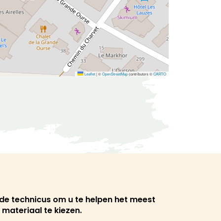
Leaflet
|
©
OpenStreetMap
contributors ©
CARTO
de technicus om u te helpen het meest
 materiaal te kiezen.