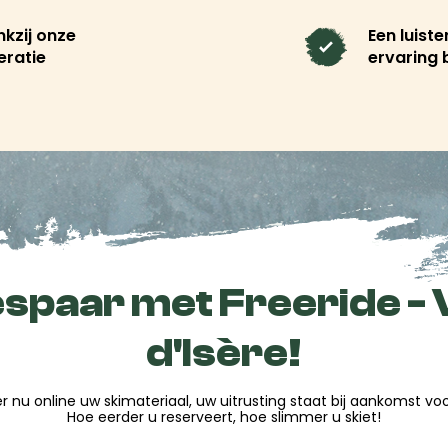
mstandigheden? Dan ben je
k een ruime keuze aan
kzij onze
Een luist
eratie
ervaring 
en als
Oakley, Burton,
der
komt en profiteer van de
voor je klaar in de winkel:
spaar met Freeride - 
 team en je bent klaar om
d'Isère!
d'Isère en haal het
r nu online uw skimateriaal, uw uitrusting staat bij aankomst voor
poren in de ochtend tot de
Hoe eerder u reserveert, hoe slimmer u skiet!