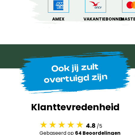
AMEX
VAKANTIEBONNEN
MAST
Ook jij zult
overtuigd zijn
Klanttevredenheid
4.8
/5
Gebaseerd op
64 Beoordelingen