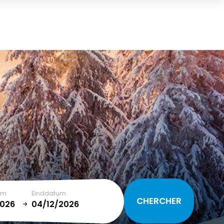
Mand
(0)
TOTAAL
0,00 €
WINKELMAND BEKIJKEN
um
Einddatum