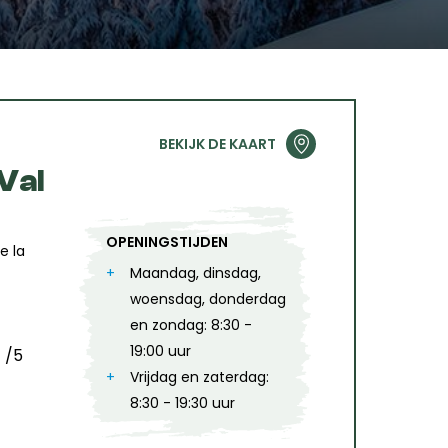
January
T
SUN
MON
TUE
WED
THU
FRI
SAT
1
2
2
3
4
5
6
7
8
9
BEKIJK DE KAART
9
10
11
12
13
14
15
16
Val
6
17
18
19
20
21
22
23
OPENINGSTIJDEN
e la
24
25
26
27
28
29
30
Maandag, dinsdag,
woensdag, donderdag
31
en zondag: 8:30 -
8
19:00 uur
/5
Vrijdag en zaterdag:
8:30 - 19:30 uur