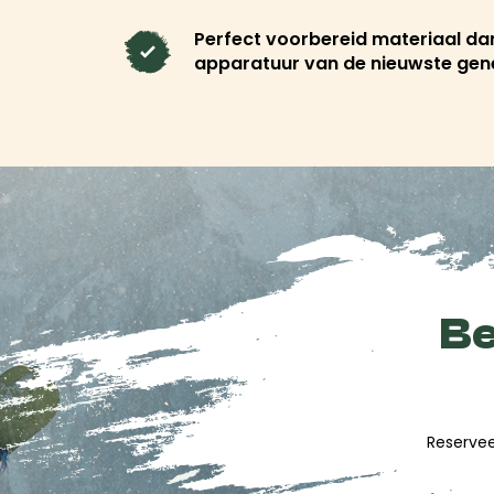
om optimaal te profiteren van de huidige o
hier aan het juiste adres. De winkel biedt oo
Perfect voorbereid materiaal dan
apparatuur van de nieuwste gen
accessoires en technische kleding van merk
Dakine, Ride
en
Julbo
.
Meer rijden, min
wachten
Reserveer je uitrusting online voordat je aan
beste beschikbare tarieven. Je spullen liggen 
Be
een paar aanpassingen, een praatje met het
de beste pistes van Val d'Isère te bedwingen.
Reserveer nu je materiaal bij Freeride Val 
Reservee
maximale uit elke skidag, van de eerste s
laatste bochten in de middag.