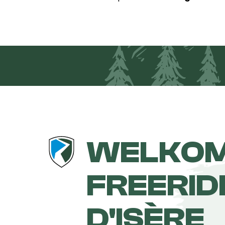
WELKOM
FREERID
D'ISÈRE