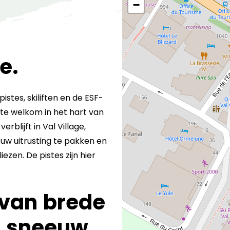
−
e.
stes, skiliften en de ESF-
te welkom in het hart van
rblijft in Val Village,
 uw uitrusting te pakken en
ezen. De pistes zijn hier
 van brede
e sneeuw.