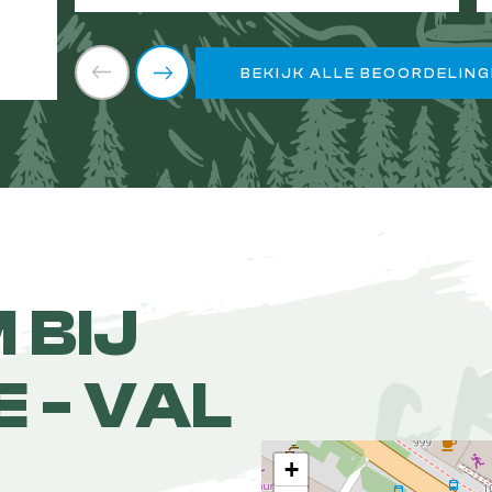
BEKIJK ALLE BEOORDELIN
 BIJ
E - VAL
+