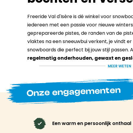
Freeride Val d'Isère is dé winkel voor snowboa
iedereen met een passie voor nieuwe wintersp
geprepareerde pistes, de randen van de pist
vlaktes na een sneeuwbui verkent, je vindt er
snowboards die perfect bij jouw stijl passen. A
regelmatig onderhouden, gewaxt en ges
prestaties vanaf de eerste bochten te garan
MEER WETEN
Advies van motorr
Onze engagementen
de eerste plaats.
Het team deelt jouw passie: de bergen en pra
Een warm en persoonlijk onthaal
Heb je een speels snowboard nodig, een veelzij