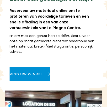
afdalingen gedurende de dag af te wisselen zonder
beperkt te zijn tot slechts één sector!
Reserveer uw materiaal online om te
profiteren van voordelige tarieven en een
Een verscheidenheid
snelle afhaling in een van onze
verhuurwinkels van La Plagne Centre.
aan terreinen om een ​​
En om met een gerust hart te skiën, kiest u voor
scala aan sensaties te
onze op maat gemaakte diensten: onderhoud van
ervaren.
het materiaal, breuk-/diefstalgarantie, persoonlijk
advies...
Plagne Centre is een ontspannen en strategisch
gelegen plek om optimaal van het skigebied te
genieten. Je kunt er moeiteloos pistes aan elkaar
VIND UW WINKEL
koppelen, snel tussen sectoren wisselen en je skistijl
aanpassen aan de omstandigheden. Het gebied
biedt brede, toegankelijke pistes, perfect om
snelheid te maken, te carven en lange bochten te
maken. Naarmate je hoger klimt, kom je al snel in
een gevarieerder terrein
terecht, met toegang