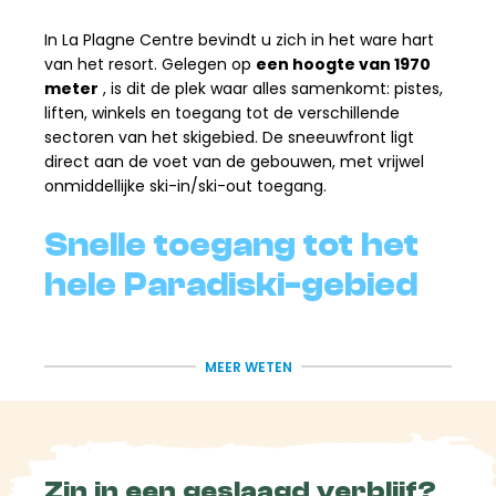
In La Plagne Centre bevindt u zich in het ware hart
van het resort. Gelegen op
een hoogte van 1970
meter
, is dit de plek waar alles samenkomt: pistes,
liften, winkels en toegang tot de verschillende
sectoren van het skigebied. De sneeuwfront ligt
direct aan de voet van de gebouwen, met vrijwel
onmiddellijke ski-in/ski-out toegang.
Snelle toegang tot het
hele Paradiski-gebied
Vanuit Plagne Centre heb je toegang tot een XXL-
speelveld met
225 km aan pistes op La Plagne
en
MEER WETEN
tot wel
425 km op Paradiski,
dat verbonden is met
Les Arcs
.
Het is een echt knooppunt voor de regio: je kunt
gemakkelijk overschakelen naar Bellecôte, Aime
Zin in een geslaagd verblijf?
2000 of de hoger gelegen zones. Ideaal om je