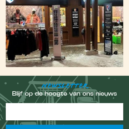
tot meer uitdagende gebieden, met name richting
de
Bellecôte-gletsjer
en off-piste zones.
NEWSLETTER
Blijf op de hoogte van ons nieuws
E-
mailadres