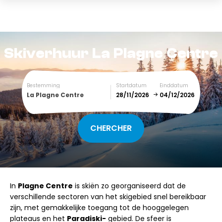
Skiverhuur
La Plagne Centre
Bestemming
Startdatum
Einddatum
La Plagne Centre
December
January
SUN
MON
TUE
WED
THU
FRI
SAT
In
Plagne Centre
is skiën zo georganiseerd dat de
1
2
3
4
5
verschillende sectoren van het skigebied snel bereikbaar
zijn, met gemakkelijke toegang tot de hooggelegen
6
7
8
9
10
11
12
plateaus en het
Paradiski-
gebied. De sfeer is