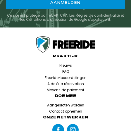
Ce site est protégé par reCAPTCHA. Les
Règles de confidentialité
et
les
Conditions d'utilisation
de Google s'appliquent.
PRAKTIJK
Nieuws
FAQ
Freeride-beoordelingen
Aide à la réservation
Moyens de paiement
DOE MEE
Aangesloten worden
Contact opnemen
ONZE NETWERKEN