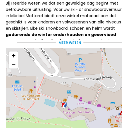
Bij Freeride weten we dat een geweldige dag begint met
betrouwbare uitrusting. Voor uw ski- of snowboardverhuur
in Méribel Mottaret biedt onze winkel materiaal aan dat
geschikt is voor kinderen en volwassenen van alle niveaus
en skistijlen. Elke ski, snowboard, schoen en helm wordt
gedurende de winter onderhouden en geserviced
om een ​​soepele rit, optimale prestaties en maximale
MEER WETEN
veiligheid tijdens uw verblijf te garanderen. We hebben
een ruime keuze aan topmerken: Rossignol, Salomon,
+
Nitro, Blizzard, Burton en meer.
−
Een team dat de bergen
kent.
Ons team van gepassioneerde skitechnici neemt de tijd
om met u te overleggen en uw wensen te begrijpen
voordat uw uitrusting wordt klaargemaakt. Of u nu de
piste op wilt om te skiën of de omgeving op uw gemak
wilt verkennen, u profiteert van persoonlijk advies en