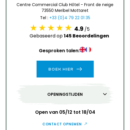
6
7
8
9
10
11
12
Centre Commercial Club Hôtel - Front de neige
73550 Meribel Mottaret
13
14
15
16
17
18
19
Tel :
+33 (0)4 79 22 01 35
4.9
/5
20
21
22
23
24
25
26
Gebaseerd op
145 Beoordelingen
27
28
29
30
31
Gesproken talen:
1
2
BOEK HIER
3
4
5
6
7
8
9
10
11
12
13
14
15
16
OPENINGSTIJDEN
17
18
19
20
21
22
23
24
25
26
27
28
29
30
Open van 05/12 tot 18/04
31
CONTACT OPNEMEN