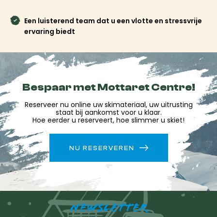
aankomst klaargelegd. U profiteert van voordelige
tarieven, een vereenvoudigde ophaalprocedure en u kunt
Een luisterend team dat u een vlotte en stressvrije
snel de piste op om uw verblijf te wijden aan wat er echt
ervaring biedt
toe doet: het plezier van skiën en de fijne momenten in
de bergen.
Reserveer nu je ski- of snowboardverhuur bij
Freeride in het centrum van Méribel Mottaret en
geniet van een winkel waar de passie voor skiën elke
Bespaar met Mottaret Centre!
dag wordt gedeeld!
Reserveer nu online uw skimateriaal, uw uitrusting
staat bij aankomst voor u klaar.
Hoe eerder u reserveert, hoe slimmer u skiet!
NU RESERVEREN
NEWSLETTER