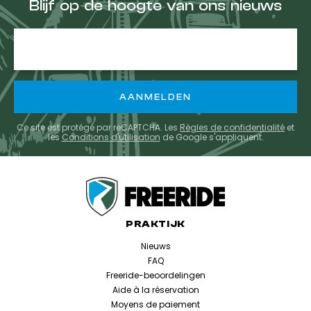
Blijf op de hoogte van ons nieuws
E-
mailadres
Ce site est protégé par reCAPTCHA. Les
Règles de confidentialité
et
les
Conditions d'utilisation
de Google s'appliquent.
PRAKTIJK
Nieuws
FAQ
Freeride-beoordelingen
Aide à la réservation
Moyens de paiement