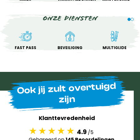
Onze diensten
FAST PASS
BEVEILIGING
MULTIGLIDE
Ook jij zult overtuigd
zijn
Klanttevredenheid
4.9
/5
Gebaseerd op
145 Beoordelingen