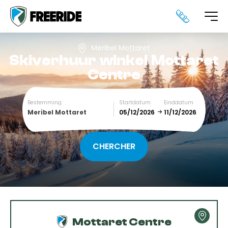
Meribel Mottaret
Skiverhuur winkel
Mottaret
Centre
Bestemming
Startdatum
Einddatum
Meribel Mottaret
December
January
SUN
MON
TUE
WED
THU
FRI
SAT
1
2
3
4
5
Mottaret Centre