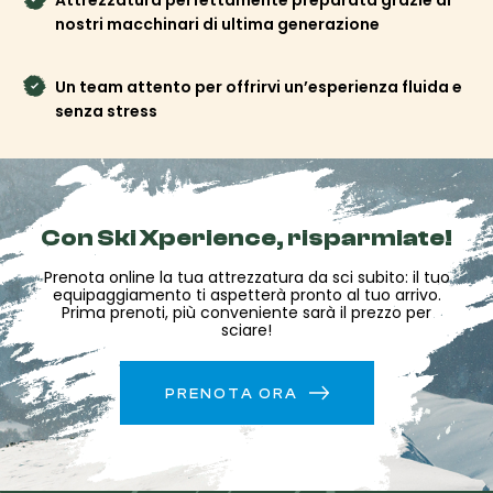
nostri macchinari di ultima generazione
Prenota la tua attrezzatura online approfittando
delle nostre offerte speciali
e trovala pronta al tuo
Un team attento per offrirvi un’esperienza fluida e
arrivo in negozio. Risparmi tempo, beneficia di
prezzi
senza stress
vantaggiosi
e puoi subito partire alla scoperta delle piste
di Valmorel!
Con Ski Xperience, risparmiate!
Prenota online la tua attrezzatura da sci subito: il tuo
equipaggiamento ti aspetterà pronto al tuo arrivo.
Prima prenoti, più conveniente sarà il prezzo per
sciare!
PRENOTA ORA