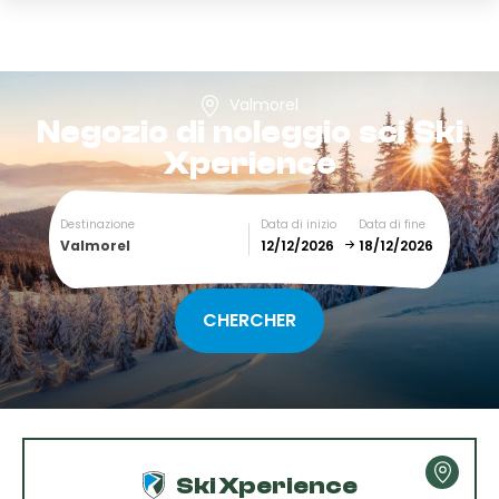
Valmorel
Negozio di noleggio sci
Ski
Xperience
Destinazione
Data di inizio
Data di fine
Valmorel
December
January
SUN
MON
TUE
WED
THU
FRI
SAT
1
2
3
4
5
Ski Xperience