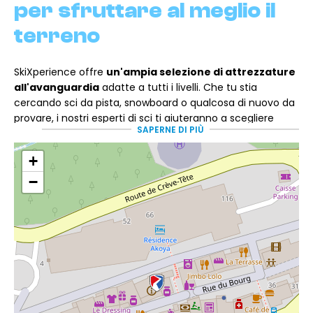
per sfruttare al meglio il
terreno
SkiXperience offre
un'ampia selezione di attrezzature
all'avanguardia
adatte a tutti i livelli. Che tu stia
cercando sci da pista, snowboard o qualcosa di nuovo da
provare, i nostri esperti di sci ti aiuteranno a scegliere
SAPERNE DI PIÙ
l'attrezzatura giusta tra
marchi rinomati
come Salomon,
Atomic, Rossignol e Head.
+
Ogni attrezzatura viene
sottoposta a manutenzione e
−
assistenza durante tutta la stagione
nella nostra
officina per garantire comfort, sicurezza e divertimento
sulla neve.
Un team che presta
attenzione ad ogni
dettaglio