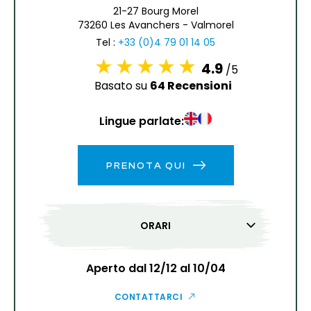
6
7
8
9
10
11
12
21-27 Bourg Morel
73260 Les Avanchers - Valmorel
13
14
15
16
17
18
19
Tel :
+33 (0)4 79 01 14 05
4.9
/5
20
21
22
23
24
25
26
Basato su
64 Recensioni
27
28
29
30
31
Lingue parlate:
1
2
PRENOTA QUI
3
4
5
6
7
8
9
10
11
12
13
14
15
16
ORARI
17
18
19
20
21
22
23
24
25
26
27
28
29
30
Aperto dal 12/12 al 10/04
31
CONTATTARCI