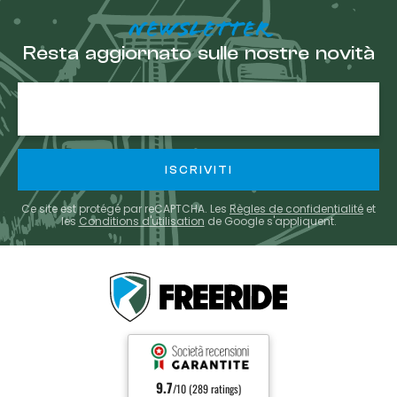
NEWSLETTER
Resta aggiornato sulle nostre novità
E-
mail
Ce site est protégé par reCAPTCHA. Les
Règles de confidentialité
et
les
Conditions d'utilisation
de Google s'appliquent.
9.7
/10 (289 ratings)