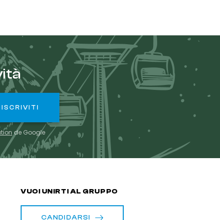
ità
ation
de Google
VUOI UNIRTI AL GRUPPO
CANDIDARSI