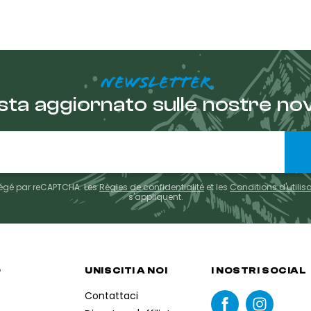
NEWSLETTER
sta aggiornato sulle nostre nov
otégé par reCAPTCHA. Les
Règles de confidentialité
et les
Conditions d'utilis
s'appliquent.
O
UNISCITI A NOI
I NOSTRI SOCIAL
Contattaci