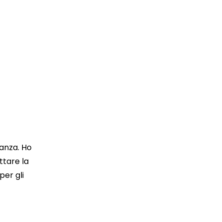
Un'esperienza su misur
canza. Ho
Grazie all'opzione Flexski, ho potuto orga
ttare la
esattamente come volevo. Potendo cambiare gli 
per gli
potuto adattare l'attrezzatura alle condiz
Un'esperienza indimenticabile e su misura per tu
Sophie D.