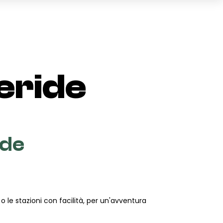
Carrello
(0)
eeride
TOTALE
0,00 €
VISUALIZZA IL CARRELLO
ide
e o le stazioni con facilità, per un'avventura