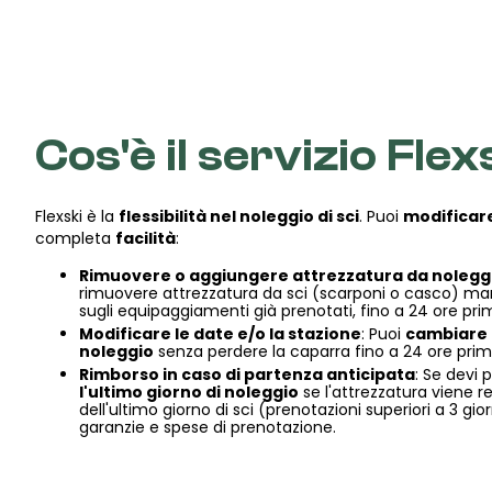
Cos'è il servizio Flex
Flexski è la
flessibilità nel noleggio di sci
. Puoi
modificare
completa
facilità
:
Rimuovere o aggiungere attrezzatura da noleggi
rimuovere attrezzatura da sci (scarponi o casco) man
sugli equipaggiamenti già prenotati, fino a 24 ore prima
Modificare le date e/o la stazione
: Puoi
cambiare l
noleggio
senza perdere la caparra fino a 24 ore prima 
Rimborso in caso di partenza anticipata
: Se devi 
l'ultimo giorno di noleggio
se l'attrezzatura viene re
dell'ultimo giorno di sci (prenotazioni superiori a 3 gior
garanzie e spese di prenotazione.