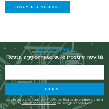
NEWSLETTER
Resta aggiornato sulle nostre novità
E-
mail
Ce site est protégé par reCAPTCHA. Les
Règles de confidentialité
et
les
Conditions d'utilisation
de Google s'appliquent.