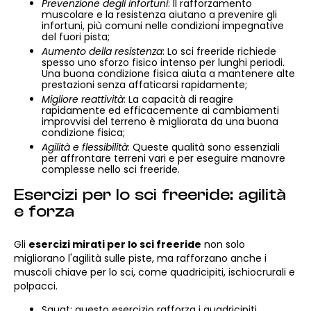
Prevenzione degli infortuni
: Il rafforzamento
muscolare e la resistenza aiutano a prevenire gli
infortuni, più comuni nelle condizioni impegnative
del fuori pista;
Aumento della resistenza
: Lo sci freeride richiede
spesso uno sforzo fisico intenso per lunghi periodi.
Una buona condizione fisica aiuta a mantenere alte
prestazioni senza affaticarsi rapidamente;
Migliore reattività
: La capacità di reagire
rapidamente ed efficacemente ai cambiamenti
improvvisi del terreno è migliorata da una buona
condizione fisica;
Agilità e flessibilità
: Queste qualità sono essenziali
per affrontare terreni vari e per eseguire manovre
complesse nello sci freeride.
Esercizi per lo sci freeride: agilità
e forza
Gli
esercizi mirati per lo sci freeride
non solo
migliorano l'agilità sulle piste, ma rafforzano anche i
muscoli chiave per lo sci, come quadricipiti, ischiocrurali e
polpacci.
Squat: questo esercizio rafforza i quadricipiti,