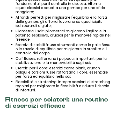
fondamentali per il controllo in discesa. Alterna
squat classici e squat a una gamba per una sfida
maggiore;
Affondi: perfetti per migliorare l'equilibrio e la forza
delle gambe, gli affondi lavorano su quadricipiti,
ischiocrurali e glutei;
Pliometria: i salti pliometrici migliorano l'agilità e la
potenza esplosiva, cruciali per le manovre rapide nel
freeride;
Esercizi di stabilità: usa strumenti come le palle Bosu
o le tavole di equilibrio per migliorare la stabilità e il
controllo del corpo;
Calf Raises: rafforzano i polpacci, importanti per la
stabilizzazione e la manovrabilità sugli sci;
Esercizi per il core: esercizi come plank, crunch
obliqui e torsioni russe rafforzano il core, essenziale
per forza ed equilibrio nello sci;
Flessibilità e stretching: integra sessioni di stretching
regolari per migliorare la flessibilità e ridurre il rischio
di infortuni.
Fitness per sciatori: una routine
di esercizi efficace