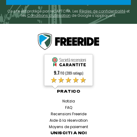
Ce site est protégé par reCAPTCHA. Les
Règles de confidentialité
et
les
Conditions d'utilisation
de Google s'appliquent.
9.7
/10 (289 ratings)
★★★★★
PRATICO
Notizia
FAQ
Recensioni Freeride
Aide à la réservation
Moyens de paiement
UNISCITI A NOI