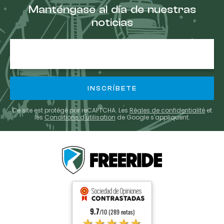
Manténgase al día de nuestras
noticias
E-
mail
Ce site est protégé par reCAPTCHA. Les
Règles de confidentialité
et
les
Conditions d'utilisation
de Google s'appliquent.
9.7
/10 (289 notas)
★★★★★