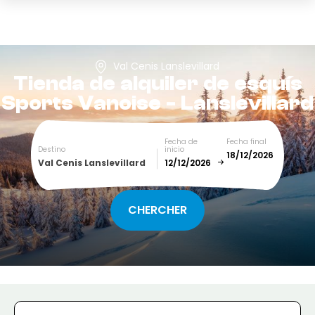
Val Cenis Lanslevillard
Tienda de alquiler de esquís
Sports Vanoise - Lanslevillard
Fecha de
Fecha final
Destino
inicio
Val Cenis Lanslevillard
December
January
SUN
MON
TUE
WED
THU
FRI
SAT
1
2
3
4
5