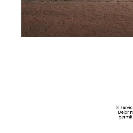
orra un tiempo precioso.
eeride fue una verdadera ventaja durante mi estancia.
El serv
is esquís y pude concentrarme en disfrutar del resto
Dejar m
. Un servicio práctico y bien pensado que marca la
permit
diferencia.
Marie L.