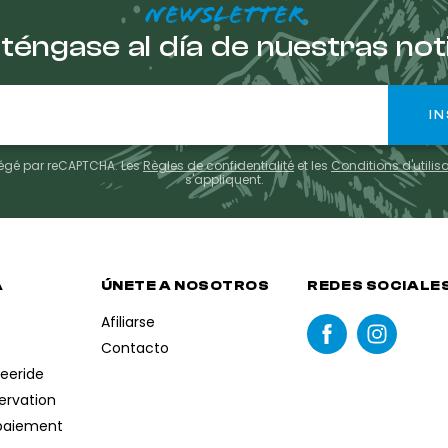
NEWSLETTER
éngase al día de nuestras not
otégé par reCAPTCHA. Les
Règles de confidentialité
et les
Conditions d'utilis
s'appliquent.
A
ÚNETE A NOSOTROS
REDES SOCIALE
Afiliarse
Contacto
reeride
servation
paiement