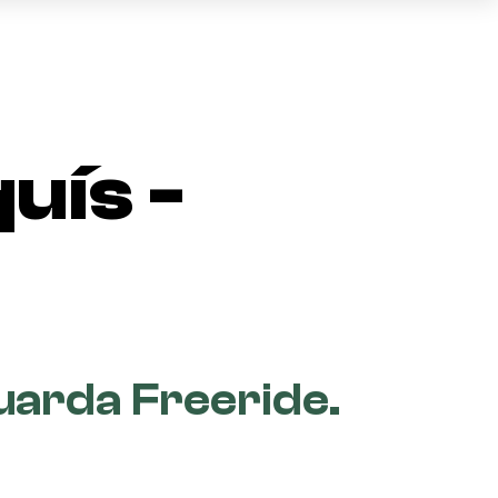
Cesta
(0)
uís -
TOTAL
0,00 €
VER CESTA
Guarda Freeride.