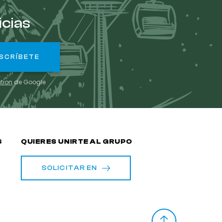
icias
ation
de Google
S
QUIERES UNIRTE AL GRUPO
SOLICITAR EN