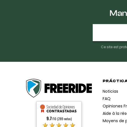
Mant
E-
mail
Ce site est pr
PRÁCTIC
Noticias
FAQ
Opiniones F
Aide à la ré
9.7
/10 (289 notas)
Moyens de 
★★★★★