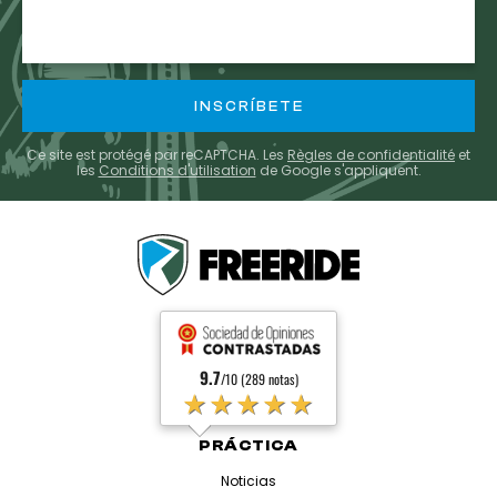
E-
mail
Ce site est protégé par reCAPTCHA. Les
Règles de confidentialité
et
les
Conditions d'utilisation
de Google s'appliquent.
9.7
/10 (289 notas)
★★★★★
PRÁCTICA
Noticias