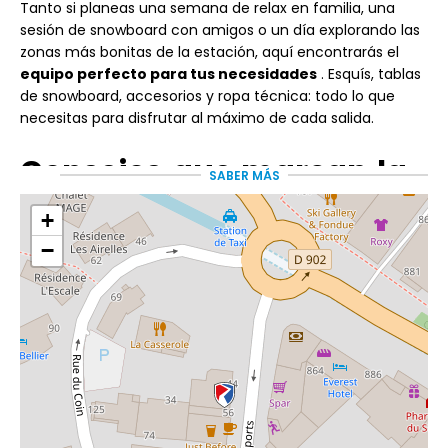
Tanto si planeas una semana de relax en familia, una
sesión de snowboard con amigos o un día explorando las
zonas más bonitas de la estación, aquí encontrarás el
equipo perfecto para tus necesidades
. Esquís, tablas
de snowboard, accesorios y ropa técnica: todo lo que
necesitas para disfrutar al máximo de cada salida.
Consejos que marcan la
SABER MÁS
diferencia
+
−
Elegir el equipo adecuado no se trata solo de seleccionar
el tamaño de los esquís. El equipo
de Freeride
te
asesorará según tu estilo de esquí, nivel de habilidad y las
condiciones actuales de la nieve. Es una manera sencilla
y eficaz de aprovechar al máximo tu estancia, tanto si
prefieres esquiar en pistas preparadas como si te
aventuras a buscar nieve polvo.
Más tiempo en la nieve