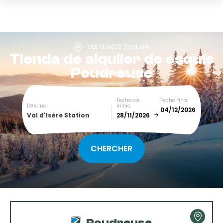
Val d'Isère Station
Tienda de alquiler de esquís
Poudreuse
Fecha de
Fecha final
Destino
inicio
Val d'Isère Station
December
January
SUN
MON
TUE
WED
THU
FRI
SAT
1
2
3
4
5
Poudreuse