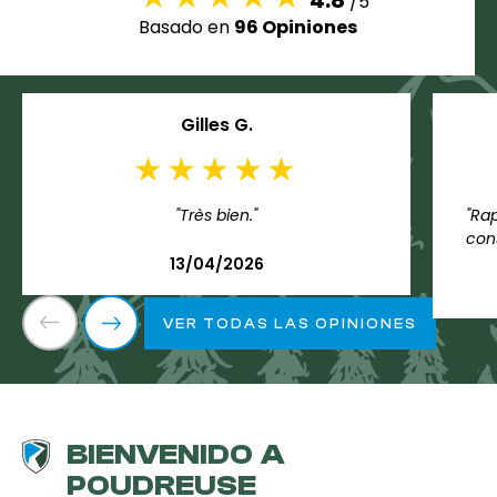
4.8
/5
Basado en
96 Opiniones
Gilles G.
"Très bien."
"Ra
cons
13/04/2026
VER TODAS LAS OPINIONES
BIENVENIDO A
POUDREUSE