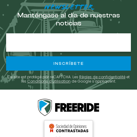
NEWSLETTER
Manténgase al día de nuestras
noticias
E-
mail
Ce site est protégé par reCAPTCHA. Les
Règles de confidentialité
et
les
Conditions d'utilisation
de Google s'appliquent.