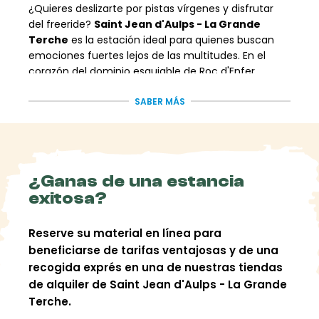
¿Quieres deslizarte por pistas vírgenes y disfrutar
del freeride?
Saint Jean d'Aulps - La Grande
Terche
es la estación ideal para quienes buscan
emociones fuertes lejos de las multitudes. En el
corazón del dominio esquiable de Roc d'Enfer,
disfruta de una experiencia única con freeride.fr y
nuestra tienda asociada: Roc d'Enfer Sport.
SABER MÁS
Alquiler de
esquís en Saint
¿Ganas de una estancia
exitosa?
Jean d'Aulps:
¡material de
Reserve su material en línea para
beneficiarse de tarifas ventajosas y de una
freeride de alta
recogida exprés en una de nuestras tiendas
de alquiler de Saint Jean d'Aulps - La Grande
gama!
Terche.