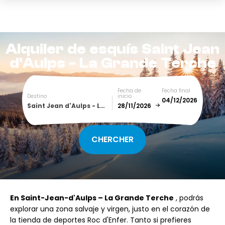
Alquiler de esquís
Saint Jean
d'Aulps - La Grande Terche
Fecha de
Fecha final
Destino
inicio
Saint Jean d'Aulps - La Grande Terche
December
January
SUN
MON
TUE
WED
THU
FRI
SAT
En Saint-Jean-d'Aulps – La Grande Terche
, podrás
1
2
3
4
5
explorar una zona salvaje y virgen, justo en el corazón de
la tienda de deportes Roc d'Enfer. Tanto si prefieres