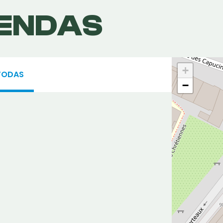
IENDAS
+
TODAS
−