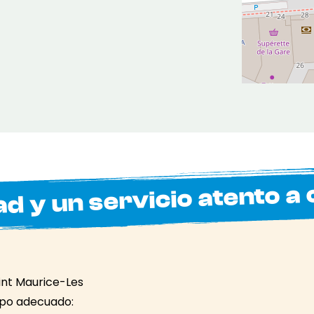
ad y un servicio atento a 
int Maurice-Les
uipo adecuado: