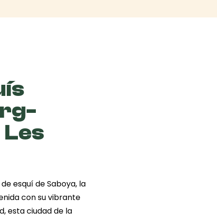
uís
urg-
 Les
 de esquí de Saboya, la
enida con su vibrante
, esta ciudad de la