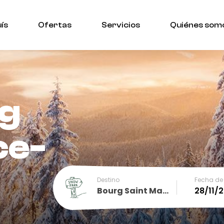
ís
Ofertas
Servicios
Quiénes som
g
ce-
Destino
Fecha de 
Bourg Saint Maurice-Les Arcs
December