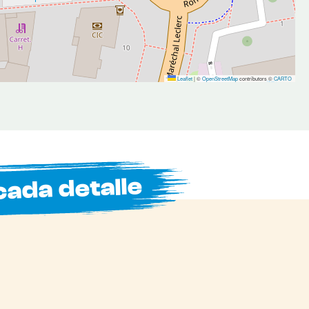
Leaflet
|
©
OpenStreetMap
contributors ©
CARTO
cada detalle