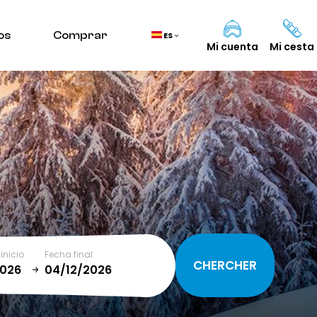
os
Comprar
ES
Mi cuenta
Mi cesta
Cesta
(0)
TOTAL
0,00 €
VER CESTA
inicio
Fecha final
January