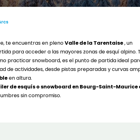
SUN
MON
TUE
WED
THU
FRI
SA
1
2
3
4
5
Arcs
6
7
8
9
10
11
1
e, te encuentras en pleno
Valle de la Tarentaise
, un
13
14
15
16
17
18
1
rtida para acceder a las mayores zonas de esquí alpino. 
20
21
22
23
24
25
2
omo practicar snowboard, es el punto de partida ideal par
dad de actividades, desde pistas preparadas y curvas amp
27
28
29
30
31
ble
en altura.
iler de esquís o snowboard en Bourg-Saint-Maurice 
 cumbres sin compromiso.