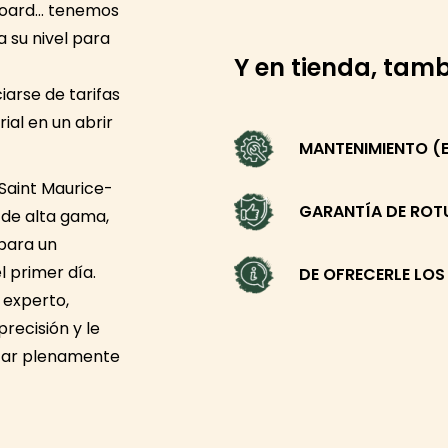
wboard… tenemos
a su nivel para
Y en tienda, tam
iarse de tarifas
ial en un abrir
MANTENIMIENTO (E
 Saint Maurice-
GARANTÍA DE RO
 de alta gama,
para un
 primer día.
DE OFRECERLE LOS
 experto,
recisión y le
utar plenamente