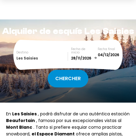
Alquiler de esquís
Les Saisies
Fecha de
Fecha final
Destino
inicio
Les Saisies
December
January
SUN
MON
TUE
WED
THU
FRI
SAT
En
Les Saisies
, podrá disfrutar de una auténtica estación
1
2
3
4
5
Beaufortain
, famosa por sus excepcionales vistas al
Mont Blanc
. Tanto si prefiere esquiar como practicar
6
7
8
9
10
11
12
snowboard,
el Espace Diamant
ofrece amplias pistas,