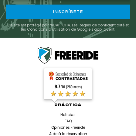
ofrece conexiones durante toda la temporada y
hay autobuses lanzadera disponibles para llevarte a
la estación. También hay autobuses desde los
aeropuertos de Lyon-St-Exupéry, Chambéry y
Ce site est protégé par reCAPTCHA. Les
Règles de confidentialité
et
Ginebra, lo que facilita aún más tu llegada a Les
les
Conditions d'utilisation
de Google s'appliquent.
Saisies.
9.7
/10 (289 notas)
★★★★★
PRÁCTICA
Noticias
FAQ
Opiniones Freeride
Aide à la réservation