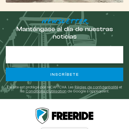
esquí freeride
excepcional
NEWSLETTER
Manténgase al día de nuestras
La estación de Gourette es uno de los 8 mejores
noticias
destinos de esquí de los Pirineos, agrupada bajo la
etiqueta N'PY, junto a estaciones de renombre
E-
mail
como La Mongie. Con más de 40 pistas repartidas
en más de 1100 metros de desnivel, el dominio
esquiable de Gourette te sorprenderá por la
diversidad de su terreno. Tanto si eres principiante,
esquiador de nivel intermedio o aficionado a la alta
montaña, esta estación ofrece pistas adaptadas a
Ce site est protégé par reCAPTCHA. Les
Règles de confidentialité
et
todos los niveles.
les
Conditions d'utilisation
de Google s'appliquent.
La zona de iniciación de BEZOU ha sido
especialmente diseñada para esquiadores que
desean aprender en un ambiente relajado y adquirir
las bases del esquí freeride. Aquí encontrarás pistas
recreativas y senderos verdes a través del bosque,