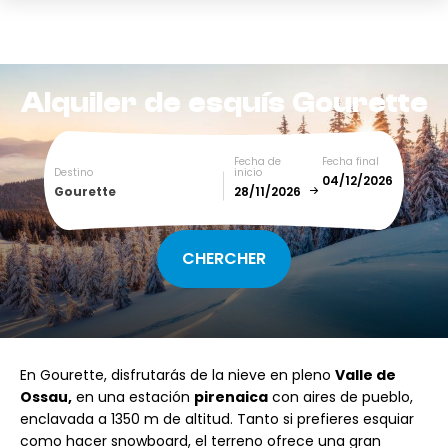
Alquiler de esquís
Gourette
Fecha de
Fecha final
Destino
inicio
Gourette
December
January
SUN
MON
TUE
WED
THU
FRI
SAT
En Gourette, disfrutarás de la nieve en pleno
Valle de
1
2
3
4
5
Ossau,
en una estación
pirenaica
con aires de pueblo,
enclavada a 1350 m de altitud. Tanto si prefieres esquiar
6
7
8
9
10
11
12
como hacer snowboard, el terreno ofrece una gran