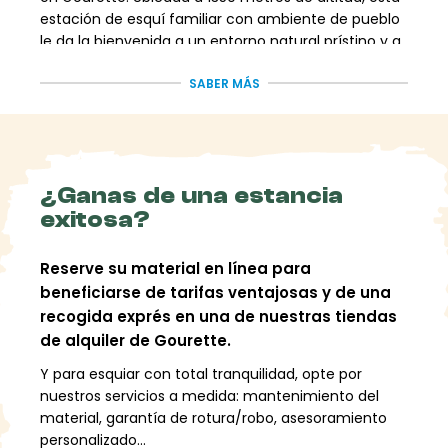
estación de esquí familiar con ambiente de pueblo
le da la bienvenida a un entorno natural prístino y a
un rico entorno. Disfrute de unas vacaciones únicas
eligiendo nuestra tienda asociada, que ofrece
SABER MÁS
material de esquí de alta calidad.
Gourette: la
cordillera de los
¿Ganas de una estancia
exitosa?
Pirineos para los
amantes del esquí
Reserve su material en línea para
freeride
beneficiarse de tarifas ventajosas y de una
recogida exprés en una de nuestras tiendas
de alquiler de Gourette.
Ubicada en el circo de Gourette, un sitio protegido
reconocido por sus numerosas maravillas naturales
Y para esquiar con total tranquilidad, opte por
y paisajes vírgenes, la estación de Gourette se
nuestros servicios a medida: mantenimiento del
encuentra dominada por el Col d'Aubisque y el Pic
material, garantía de rotura/robo, asesoramiento
de Ger. Este legendario destino es una auténtica
personalizado...