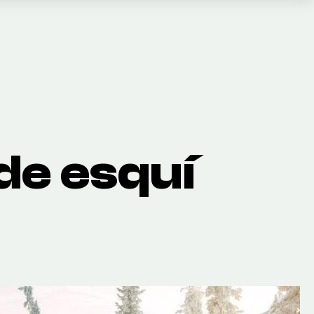
Cesta
(0)
TOTAL
0,00 €
de esquí
VER CESTA