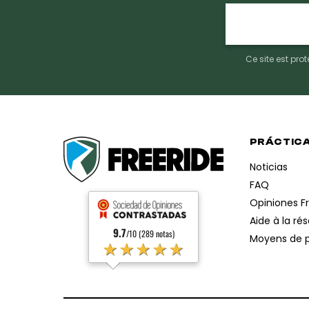
E-
mail
Ce site est pr
PRÁCTIC
Noticias
FAQ
Opiniones F
Aide à la ré
9.7
/10 (289 notas)
Moyens de 
★★★★★