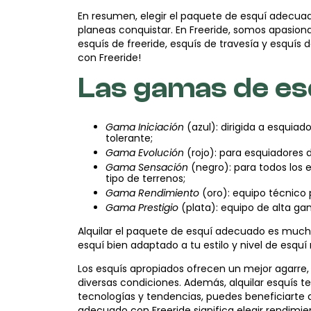
En resumen, elegir el paquete de esquí adecuado
planeas conquistar. En Freeride, somos apasion
esquís de freeride, esquís de travesía y esquís 
con Freeride!
Las gamas de es
Gama Iniciación
(azul): dirigida a esquia
tolerante;
Gama Evolución
(rojo): para esquiadores d
Gama Sensación
(negro): para todos los 
tipo de terrenos;
Gama Rendimiento
(oro): equipo técnico 
Gama Prestigio
(plata): equipo de alta ga
Alquilar el paquete de esquí adecuado es mucho
esquí bien adaptado a tu estilo y nivel de esquí
Los esquís apropiados ofrecen un mejor agarre,
diversas condiciones. Además, alquilar esquís t
tecnologías y tendencias, puedes beneficiarte 
adecuado con Freeride significa elegir rendim