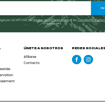
otégé par reCAPTCHA. Les
Règles de confidentialité
et les
Conditions d'utilis
s'appliquent.
A
ÚNETE A NOSOTROS
REDES SOCIALE
Afiliarse
Contacto
reeride
servation
paiement