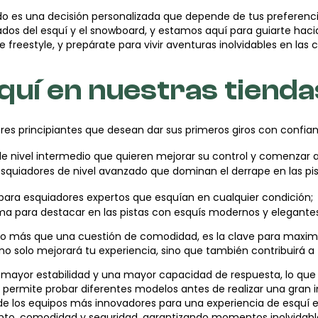
 es una decisión personalizada que depende de tus preferencias
ados del esquí y el snowboard, y estamos aquí para guiarte haci
de freestyle, y prepárate para vivir aventuras inolvidables en la
quí en nuestras tienda
dores principiantes que desean dar sus primeros giros con confia
e nivel intermedio que quieren mejorar su control y comenzar a 
esquiadores de nivel avanzado que dominan el derrape en las pi
para esquiadores expertos que esquían en cualquier condición;
ma para destacar en las pistas con esquís modernos y elegantes
 más que una cuestión de comodidad, es la clave para maximiza
 no solo mejorará tu experiencia, sino que también contribuirá a 
 mayor estabilidad y una mayor capacidad de respuesta, lo que 
e permite probar diferentes modelos antes de realizar una gran i
de los equipos más innovadores para una experiencia de esquí ex
iento, comodidad y seguridad, garantizando momentos inolvidab