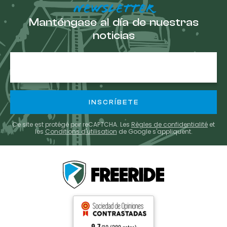
NEWSLETTER
Manténgase al día de nuestras
noticias
E-
mail
Ce site est protégé par reCAPTCHA. Les
Règles de confidentialité
et
les
Conditions d'utilisation
de Google s'appliquent.
9.7