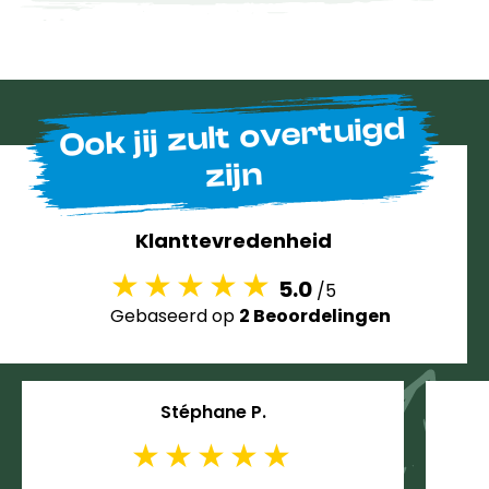
Ook jij zult overtuigd
zijn
Klanttevredenheid
5.0
/5
Gebaseerd op
2 Beoordelingen
Stéphane P.