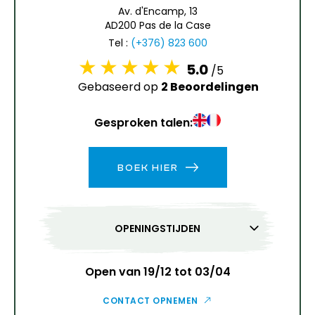
6
7
8
9
10
11
12
Av. d'Encamp, 13
AD200 Pas de la Case
13
14
15
16
17
18
19
Tel :
(+376) 823 600
5.0
/5
20
21
22
23
24
25
26
Gebaseerd op
2 Beoordelingen
27
28
29
30
31
Gesproken talen:
1
2
BOEK HIER
3
4
5
6
7
8
9
10
11
12
13
14
15
16
OPENINGSTIJDEN
17
18
19
20
21
22
23
24
25
26
27
28
29
30
Open van 19/12 tot 03/04
31
CONTACT OPNEMEN