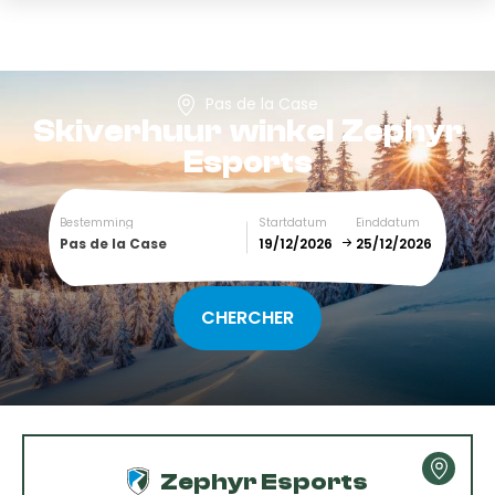
Pas de la Case
Skiverhuur winkel
Zephyr
Esports
Bestemming
Startdatum
Einddatum
Pas de la Case
December
January
SUN
MON
TUE
WED
THU
FRI
SAT
1
2
3
4
5
Zephyr Esports