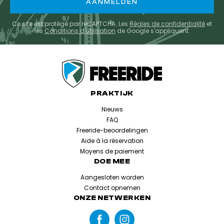
Ce site est protégé par reCAPTCHA. Les
Règles de confidentialité
et
les
Conditions d'utilisation
de Google s'appliquent.
PRAKTIJK
Nieuws
FAQ
Freeride-beoordelingen
Aide à la réservation
Moyens de paiement
DOE MEE
Aangesloten worden
Contact opnemen
ONZE NETWERKEN