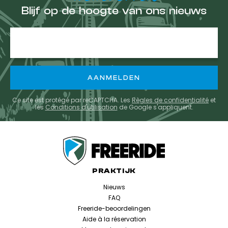
Blijf op de hoogte van ons nieuws
E-
mailadres
Ce site est protégé par reCAPTCHA. Les
Règles de confidentialité
et
les
Conditions d'utilisation
de Google s'appliquent.
PRAKTIJK
Nieuws
FAQ
Freeride-beoordelingen
Aide à la réservation