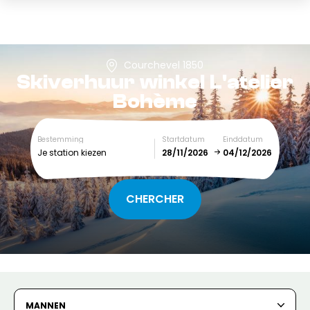
Courchevel 1850
Skiverhuur winkel
L'atelier
Bohème
Bestemming
Startdatum
Einddatum
Je station kiezen
December
January
SUN
MON
TUE
WED
THU
FRI
SAT
1
2
3
4
5
MANNEN