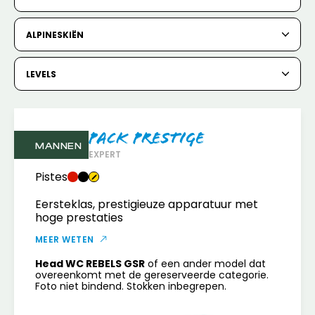
6
7
8
9
10
11
12
ALPINESKIËN
13
14
15
16
17
18
19
20
21
22
23
24
25
26
LEVELS
27
28
29
30
31
Pack Prestige
1
2
MANNEN
EXPERT
3
4
5
6
7
8
9
Pistes
Eersteklas, prestigieuze apparatuur met
10
11
12
13
14
15
16
hoge prestaties
17
18
19
20
21
22
23
MEER WETEN
Head WC REBELS GSR
of een ander model dat
24
25
26
27
28
29
30
overeenkomt met de gereserveerde categorie.
Foto niet bindend. Stokken inbegrepen.
31