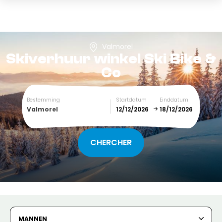
Valmorel
Skiverhuur winkel
Ski Bike &
Co
Bestemming
Startdatum
Einddatum
Valmorel
December
January
SUN
MON
TUE
WED
THU
FRI
SAT
1
2
3
4
5
MANNEN