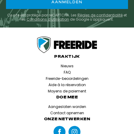
Ce site est protégé par reCAPTCHA. Les
Règles de confidentialité
et
les
Conditions d'utilisation
de Google s'appliquent.
PRAKTIJK
Nieuws
FAQ
Freeride-beoordelingen
Aide à la réservation
Moyens de paiement
DOE MEE
Aangesloten worden
Contact opnemen
ONZE NETWERKEN