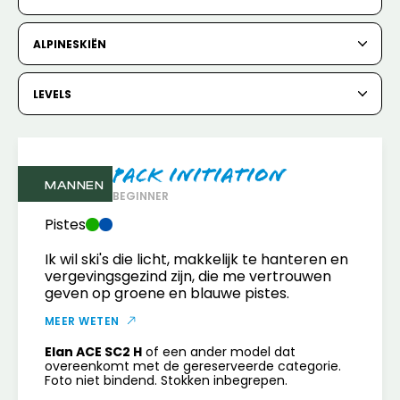
6
7
8
9
10
11
12
ALPINESKIËN
13
14
15
16
17
18
19
20
21
22
23
24
25
26
LEVELS
27
28
29
30
31
Pack Initiation
1
2
MANNEN
BEGINNER
3
4
5
6
7
8
9
Pistes
Ik wil ski's die licht, makkelijk te hanteren en
10
11
12
13
14
15
16
vergevingsgezind zijn, die me vertrouwen
geven op groene en blauwe pistes.
17
18
19
20
21
22
23
MEER WETEN
24
25
26
27
28
29
30
Elan ACE SC2 H
of een ander model dat
overeenkomt met de gereserveerde categorie.
31
Foto niet bindend. Stokken inbegrepen.