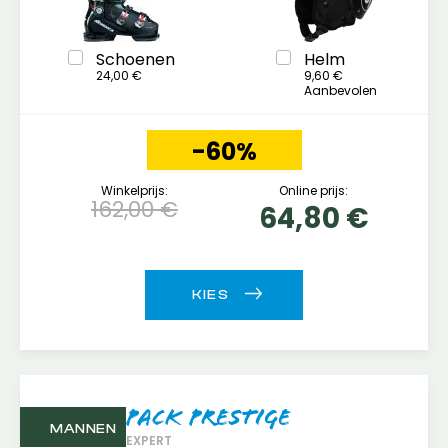
Schoenen
Helm
24,00 €
9,60 €
Aanbevolen
-60%
Winkelprijs:
Online prijs:
162,00 €
64,80 €
Pack Prestige
MANNEN
EXPERT