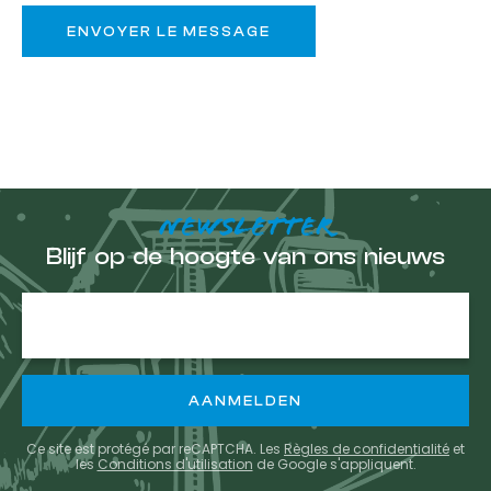
NEWSLETTER
Blijf op de hoogte van ons nieuws
E-
mailadres
Ce site est protégé par reCAPTCHA. Les
Règles de confidentialité
et
les
Conditions d'utilisation
de Google s'appliquent.