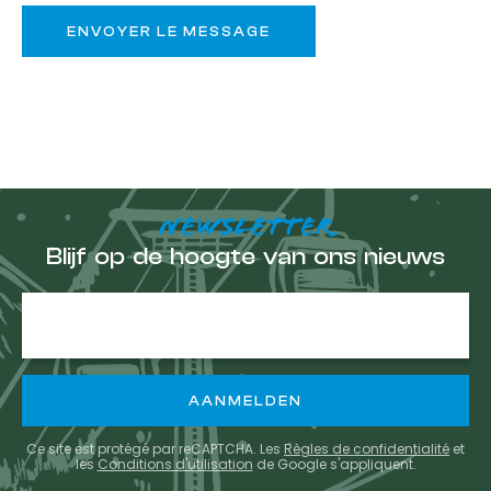
NEWSLETTER
Blijf op de hoogte van ons nieuws
E-
mailadres
Ce site est protégé par reCAPTCHA. Les
Règles de confidentialité
et
les
Conditions d'utilisation
de Google s'appliquent.