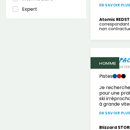
EN SAVOIR PLU
Expert
Atomic REDST
correspondant 
non contractuel
Pa
HOMME
INTER
Pistes
Je recherche
pour une prat
ski irréproch
à grande vite
EN SAVOIR PLU
Blizzard STOR