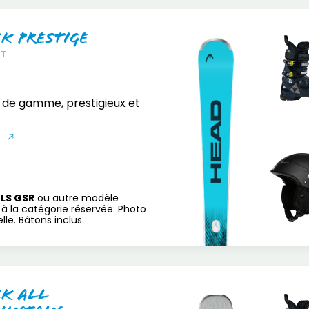
ck Prestige
RT
 de gamme, prestigieux et
S
LS GSR
ou autre modèle
à la catégorie réservée. Photo
le. Bâtons inclus.
ck All