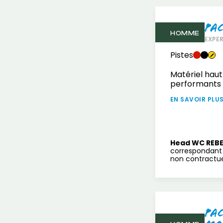
Pa
HOMME
EXPE
Pistes
Matériel haut
performants
EN SAVOIR PLU
Head WC REBE
correspondant 
non contractuel
Pa