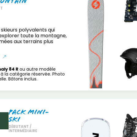
untain
RT
 skieurs polyvalents qui
explorer toute la montagne,
mées aux terrains plus
S
aly 84 R
ou autre modèle
à la catégorie réservée. Photo
le. Bâtons inclus.
Pack Mini-
Ski
DÉBUTANT /
INTERMÉDIAIRE