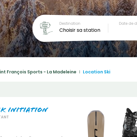
Destination
Date de 
Choisir sa station
int François Sports - La Madeleine
Location Ski
ck Initiation
TANT