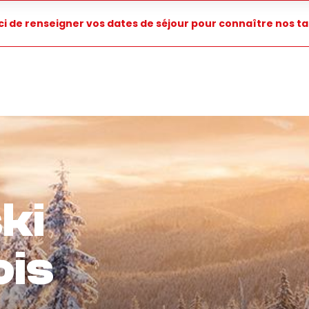
i de renseigner vos dates de séjour pour connaître nos tar
ki
ois