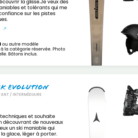
écouvrir la glisse.Je veux des
maniables et tolérants qui me
onfiance sur les pistes
ues.
S
H
ou autre modèle
à la catégorie réservée. Photo
le. Bâtons inclus.
ck Evolution
ANT / INTERMÉDIAIRE
s techniques et souhaite
n découvrant de nouveaux
veux un ski maniable qui
la glace, léger à porter.