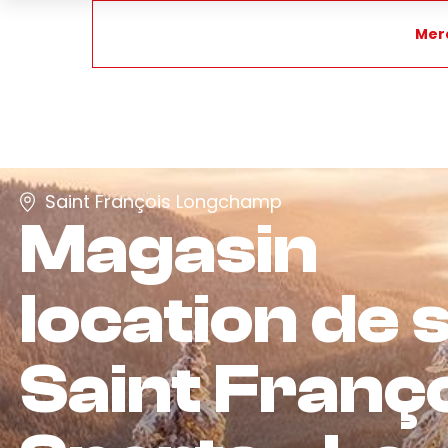
Merc
Saint François Longchamp
Magasin
location de s
Saint Franç