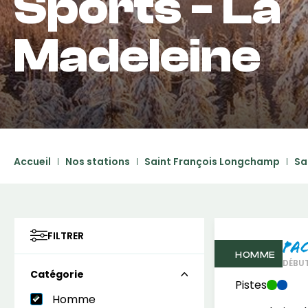
Sports - La
Madeleine
Accueil
Nos stations
Saint François Longchamp
Sa
FILTRER
Pa
HOMME
DÉBU
Catégorie
Pistes
Homme