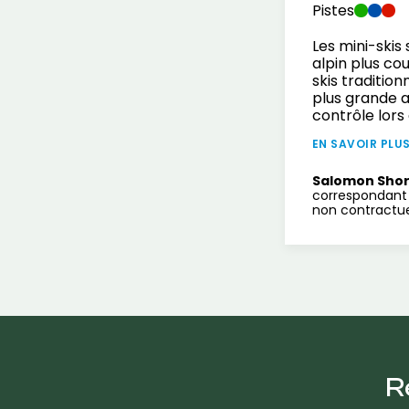
Pistes
Les mini-skis
alpin plus co
skis tradition
plus grande ag
contrôle lors
EN SAVOIR PLU
Salomon Sho
correspondant 
non contractue
R