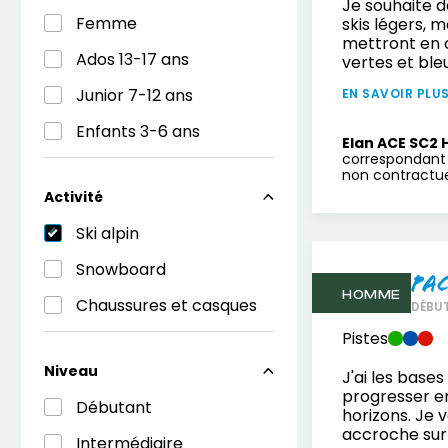
Je souhaite d
Femme
skis légers, 
mettront en c
Ados 13-17 ans
vertes et ble
Junior 7-12 ans
EN SAVOIR PLU
Enfants 3-6 ans
Elan ACE SC2 
correspondant 
non contractuel
Activité
Ski alpin
Snowboard
Pa
HOMME
Chaussures et casques
DÉBUT
Pistes
Niveau
J'ai les base
progresser e
Débutant
horizons. Je 
accroche sur 
Intermédiaire