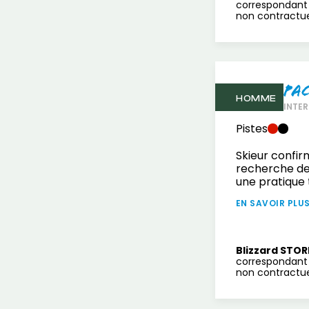
correspondant 
non contractuel
Pa
HOMME
INTER
Pistes
Skieur confir
recherche de
une pratique 
EN SAVOIR PLU
Blizzard STOR
correspondant 
non contractuel