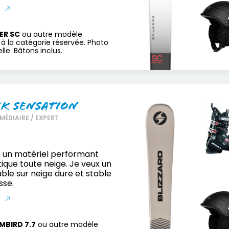
S
ER SC
ou autre modèle
à la catégorie réservée. Photo
le. Bâtons inclus.
ck Sensation
MÉDIAIRE / EXPERT
 un matériel performant
ique toute neige. Je veux un
able sur neige dure et stable
sse.
S
MBIRD 7.7
ou autre modèle