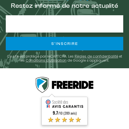
Restez informé de notre actualité
Adresse
e-
mail
Ce site est protégé par reCAPTCHA. Les
Règles de confidentialité
et
les
Conditions d'utilisation
de Google s'appliquent.
9.7
/10 (289 avis)
★★★★★