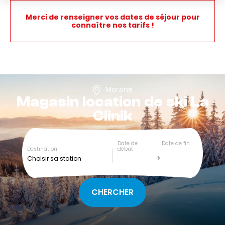
Merci de renseigner vos dates de séjour pour
connaître nos tarifs !
Morzine
Magasin location de ski
La
Clinik
Date de
Date de fin
Destination
début
Choisir sa station