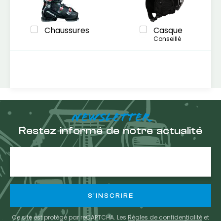
Chaussures
Casque
Conseillé
NEWSLETTER
Restez informé de notre actualité
Adresse
e-
mail
Ce site est protégé par reCAPTCHA. Les
Règles de confidentialité
et