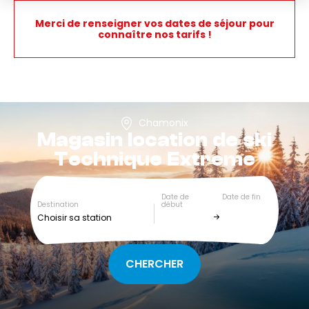
Merci de renseigner vos dates de séjour pour
connaître nos tarifs !
Chamonix
Magasin location de ski
Technique Extreme
Date de
Date de fin
Destination
début
Choisir sa station