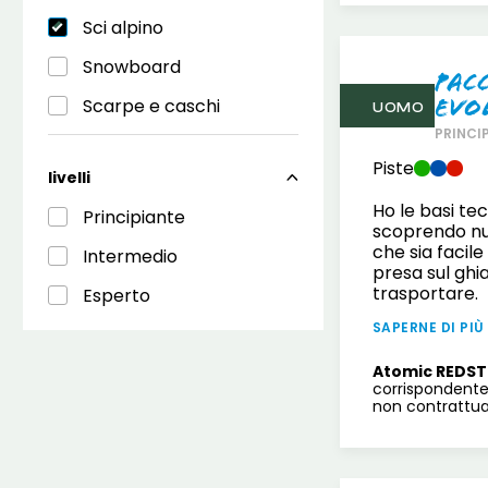
Sci alpino
Snowboard
Pac
Evo
Scarpe e caschi
UOMO
PRINCI
Piste
livelli
Ho le basi te
Principiante
scoprendo nuo
che sia facil
Intermedio
presa sul ghi
trasportare.
Esperto
SAPERNE DI PIÙ
Atomic REDST
corrispondente
non contrattual