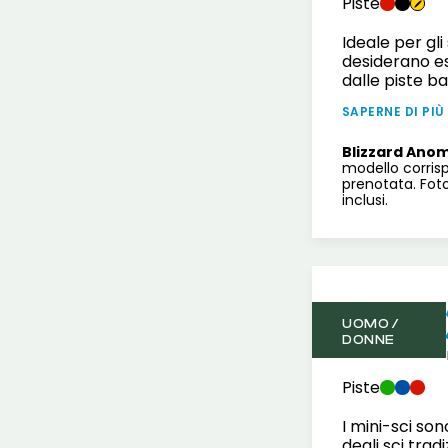
Piste
Ideale per gli
desiderano es
dalle piste ba
SAPERNE DI PIÙ
Blizzard Anom
modello corris
prenotata. Fot
inclusi.
UOMO /
DONNE
Piste
I mini-sci so
degli sci tradi