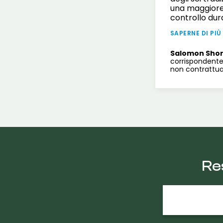
una maggiore 
controllo dur
SAPERNE DI PIÙ
Salomon Sho
corrispondente
non contrattua
Re
E-
mail