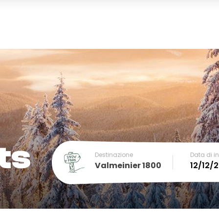
ts
Destinazione
Data di in
Valmeinier 1800
December
SUN
MON
TUE
WED
THU
FRI
SA