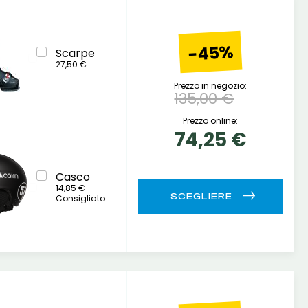
-45%
Scarpe
27,50 €
Prezzo in negozio:
135,00 €
Prezzo online:
74,25 €
Casco
14,85 €
Consigliato