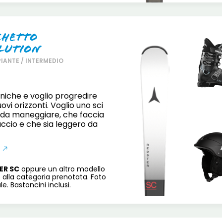
chetto
lution
PIANTE / INTERMEDIO
cniche e voglio progredire
vi orizzonti. Voglio uno sci
e da maneggiare, che faccia
accio e che sia leggero da
ER SC
oppure un altro modello
 alla categoria prenotata. Foto
e. Bastoncini inclusi.