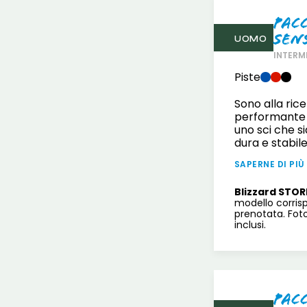
Pac
Sen
UOMO
INTERM
Piste
Sono alla ric
performante p
uno sci che s
dura e stabile
SAPERNE DI PIÙ
Blizzard STOR
modello corris
prenotata. Fot
inclusi.
Pac