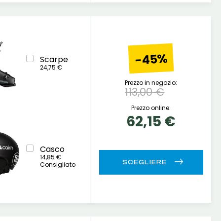
-45%
Scarpe
24,75 €
Prezzo in negozio:
113,00 €
Prezzo online:
62,15 €
Casco
14,85 €
Consigliato