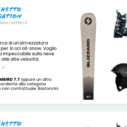
chetto
sation
EDIO / ESPERTO
erca di un'attrezzatura
er lo sci all-snow. Voglio
ia impeccabile sulla neve
 alle alte velocità.
MBIRD 7.7
oppure un altro
pondente alla categoria
o non contrattuale. Bastoncini
chetto