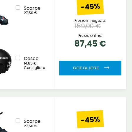
-45%
Scarpe
27,50 €
Prezzo in negozio:
159,00 €
Prezzo online:
87,45 €
Casco
14,85 €
Consigliato
-45%
Scarpe
27,50 €