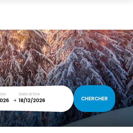
Carrello
(0)
TOTALE
0,00 €
VISUALIZZA IL CARRELLO
izio
Data di fine
January
T
SUN
MON
TUE
WED
THU
FRI
SAT