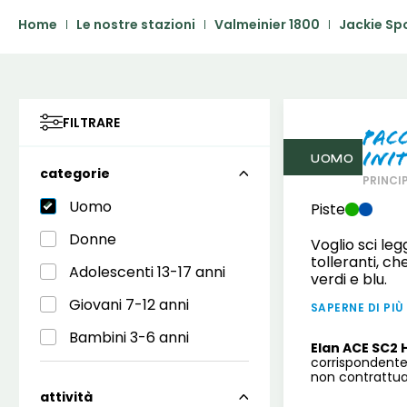
Home
Le nostre stazioni
Valmeinier 1800
Jackie Sp
FILTRARE
Pac
Ini
UOMO
categorie
PRINCI
Uomo
Piste
Donne
Voglio sci le
tolleranti, ch
Adolescenti 13-17 anni
verdi e blu.
Giovani 7-12 anni
SAPERNE DI PIÙ
Bambini 3-6 anni
Elan ACE SC2 
corrispondente
non contrattual
attività