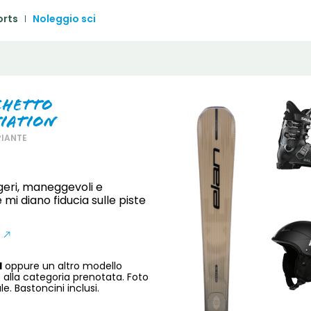
1
2
3
4
5
orts
Noleggio sci
6
7
8
9
10
11
1
13
14
15
16
17
18
1
20
21
22
23
24
25
2
chetto
tiation
27
28
29
30
31
PIANTE
ggeri, maneggevoli e
e mi diano fiducia sulle piste
H
oppure un altro modello
 alla categoria prenotata. Foto
e. Bastoncini inclusi.