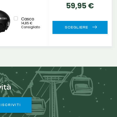
59,95 €
Casco
14,85 €
Consigliato
ità