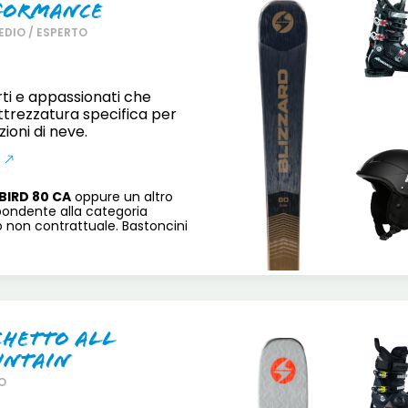
formance
EDIO / ESPERTO
rti e appassionati che
trezzatura specifica per
zioni di neve.
BIRD 80 CA
oppure un altro
pondente alla categoria
o non contrattuale. Bastoncini
chetto All
ntain
O