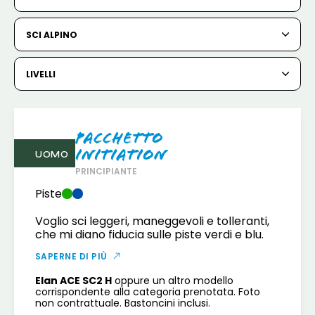
6
7
8
9
10
11
12
SCI ALPINO
13
14
15
16
17
18
19
20
21
22
23
24
25
26
LIVELLI
27
28
29
30
31
Pacchetto
1
2
Initiation
UOMO
3
PRINCIPIANTE
4
5
6
7
8
9
Piste
10
11
12
13
14
15
16
Voglio sci leggeri, maneggevoli e tolleranti,
che mi diano fiducia sulle piste verdi e blu.
17
18
19
20
21
22
23
SAPERNE DI PIÙ
24
25
26
27
28
29
30
Elan ACE SC2 H
oppure un altro modello
corrispondente alla categoria prenotata. Foto
31
non contrattuale. Bastoncini inclusi.