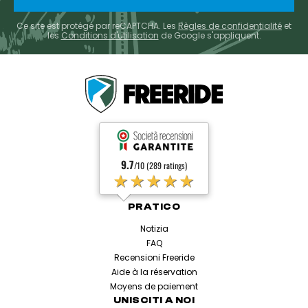
Ce site est protégé par reCAPTCHA. Les
Règles de confidentialité
et
les
Conditions d'utilisation
de Google s'appliquent.
9.7
/10 (289 ratings)
★★★★★
PRATICO
Notizia
FAQ
Recensioni Freeride
Aide à la réservation
Moyens de paiement
UNISCITI A NOI