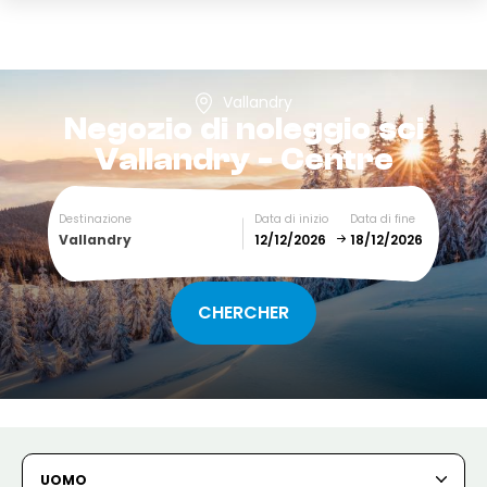
Vallandry
Negozio di noleggio sci
Vallandry - Centre
Destinazione
Data di inizio
Data di fine
Vallandry
December
January
SUN
MON
TUE
WED
THU
FRI
SAT
1
2
3
4
5
UOMO