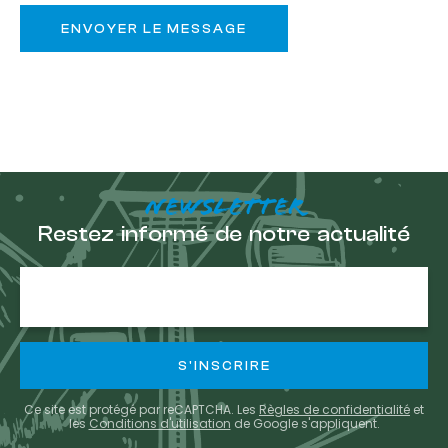
NEWSLETTER
Restez informé de notre actualité
Adresse
e-
mail
Ce site est protégé par reCAPTCHA. Les
Règles de confidentialité
et
les
Conditions d'utilisation
de Google s'appliquent.