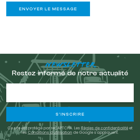
NEWSLETTER
Restez informé de notre actualité
Adresse
e-
mail
Ce site est protégé par reCAPTCHA. Les
Règles de confidentialité
et
les
Conditions d'utilisation
de Google s'appliquent.