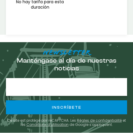
No hay tarifa para esta
duración
NEWSLETTER
Manténgase al día de nuestras
noticias
E-
mail
Ce site est protégé par reCAPTCHA. Les
Règles de confidentialité
et
les
Conditions d'utilisation
de Google s'appliquent.