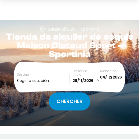
Sauze d'Oulx - Sportinia
Tienda de alquiler de esquís
Maison Clataud Sport -
Sportinia
Fecha de
Fecha final
Destino
inicio
Elegir la estación
December
January
SUN
MON
TUE
WED
THU
FRI
SAT