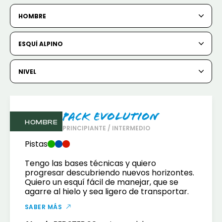
1
2
3
4
5
HOMBRE
6
7
8
9
10
11
12
ESQUÍ ALPINO
13
14
15
16
17
18
19
20
21
22
23
24
25
26
NIVEL
27
28
29
30
31
Pack Evolution
1
2
HOMBRE
PRINCIPIANTE / INTERMEDIO
3
4
5
6
7
8
9
Pistas
Tengo las bases técnicas y quiero
10
11
12
13
14
15
16
progresar descubriendo nuevos horizontes.
Quiero un esquí fácil de manejar, que se
17
18
19
20
21
22
23
agarre al hielo y sea ligero de transportar.
24
25
26
27
28
29
30
SABER MÁS