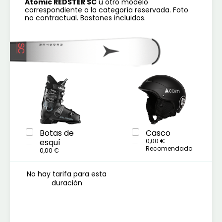
Atomic REDSTER SC
u otro modelo
31
correspondiente a la categoría reservada. Foto
no contractual. Bastones incluidos.
Botas de
Casco
esquí
0,00 €
Recomendado
0,00 €
No hay tarifa para esta
duración