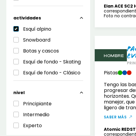
Elan ACE SC2 
correspondient
Foto no contrac
actividades
Esquí alpino
Snowboard
Pa
Botas y cascos
Ev
HOMBRE
Esquí de fondo - Skating
PRIN
Esquí de fondo - Clásico
Pistas
Tengo las bas
progresar de
nivel
horizontes. Qu
manejar, que 
Principiante
ligero de tra
Intermedio
SABER MÁS
Experto
Atomic REDST
correspondient