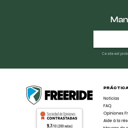
Mant
E-
mail
Ce site est pr
PRÁCTIC
Noticias
FAQ
Opiniones F
Aide à la ré
9.7
/10 (289 notas)