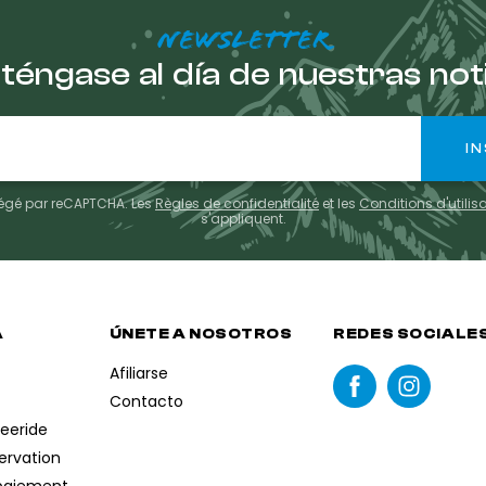
NEWSLETTER
éngase al día de nuestras not
otégé par reCAPTCHA. Les
Règles de confidentialité
et les
Conditions d'utilis
s'appliquent.
A
ÚNETE A NOSOTROS
REDES SOCIALE
Afiliarse
Contacto
reeride
servation