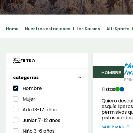
Home
Nuestras estaciones
Les Saisies
Alti Sports
FILTRO
Pa
In
HOMBRE
categorías
PRIN
Hombre
Pistas
Mujer
Quiero descub
esquís ligeros
Ado 13-17 años
permisivos q
pistas verdes 
Junior 7-12 años
SABER MÁS
Niño 3-6 años