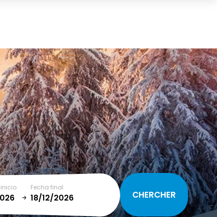
Cesta
(0)
TOTAL
0,00 €
VER CESTA
inicio
Fecha final