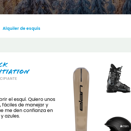
December
SUN
MON
TUE
WED
THU
FRI
SA
1
2
3
4
5
Alquiler de esquís
6
7
8
9
10
11
1
13
14
15
16
17
18
1
20
21
22
23
24
25
2
ck
itiation
27
28
29
30
31
CIPIANTE
rir el esquí. Quiero unos
, fáciles de manejar y
ue me den confianza en
y azules.