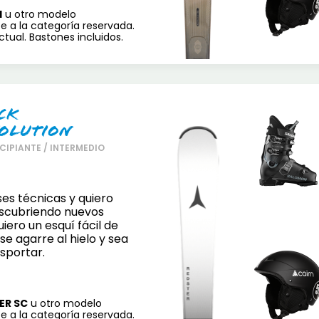
H
u otro modelo
e a la categoría reservada.
tual. Bastones incluidos.
ck
olution
CIPIANTE / INTERMEDIO
es técnicas y quiero
scubriendo nuevos
iero un esquí fácil de
se agarre al hielo y sea
nsportar.
ER SC
u otro modelo
e a la categoría reservada.