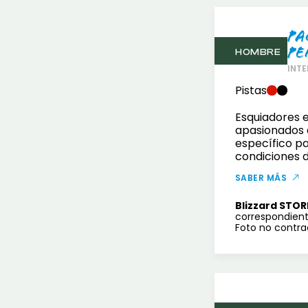
Pa
Pe
HOMBRE
INTE
Pistas
Esquiadores 
apasionados 
específico pa
condiciones d
SABER MÁS
Blizzard STOR
correspondient
Foto no contrac