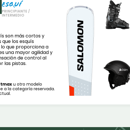
esquí
PRINCIPIANTE /
INTERMEDIO
ís son más cortos y
 que los esquís
, lo que proporciona a
es una mayor agilidad y
sación de control al
 las pistas.
rtmax
u otro modelo
e a la categoría reservada.
ctual.