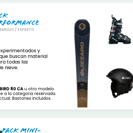
ck
rformance
RMEDIO / EXPERTO
experimentados y
que buscan material
ra todas las
e nieve.
BIRD 80 CA
u otro modelo
e a la categoría reservada.
tual. Bastones incluidos.
Pack Mini-