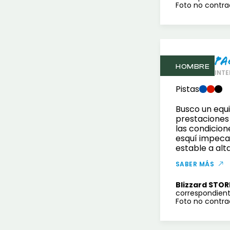
Foto no contrac
Pa
HOMBRE
INTE
Pistas
Busco un equi
prestaciones
las condicion
esquí impeca
estable a alt
SABER MÁS
Blizzard STOR
correspondient
Foto no contrac